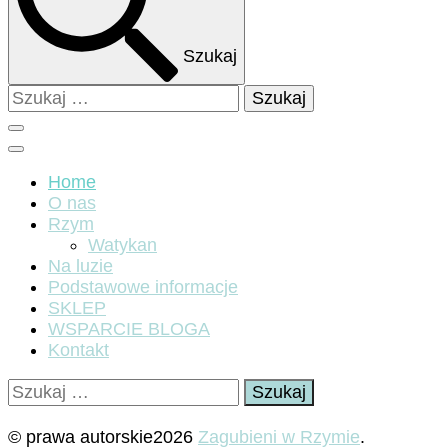
Szukaj
Szukaj:
Home
O nas
Rzym
Watykan
Na luzie
Podstawowe informacje
SKLEP
WSPARCIE BLOGA
Kontakt
Szukaj:
© prawa autorskie2026
Zagubieni w Rzymie
.