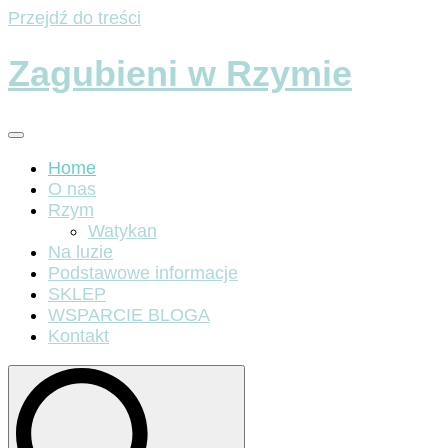
Przejdź do treści
Zagubieni w Rzymie
Home
O nas
Rzym
Watykan
Na luzie
Podstawowe informacje
SKLEP
WSPARCIE BLOGA
Kontakt