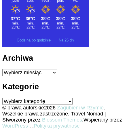
Godzina po godzinie
Na 25 dni
Archiwa
Archiwa
Kategorie
Kategorie
© prawa autorskie2026
Zagubieni w Rzymie
.
Wszelkie prawa zastrzeżone.
Travel Nomad |
Stworzony przez
Blossom Themes
.Wspierany przez
WordPress
. .
Polityka prywatności