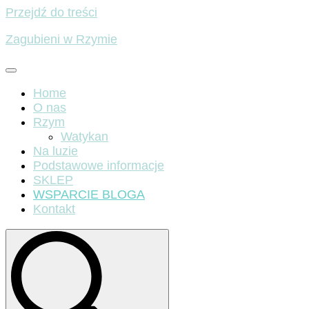
Przejdź do treści
Zagubieni w Rzymie
Home
O nas
Rzym
Watykan
Na luzie
Podstawowe informacje
SKLEP
WSPARCIE BLOGA
Kontakt