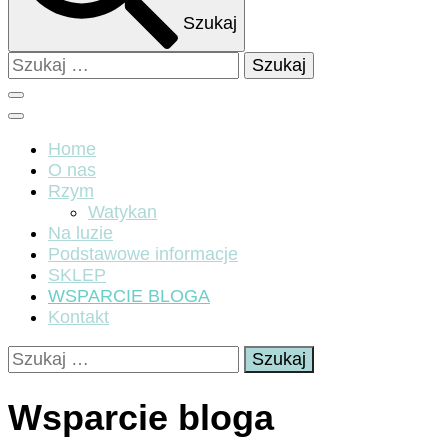
Szukaj
Szukaj:
Home
O nas
Rzym
Watykan
Na luzie
Podstawowe informacje
SKLEP
WSPARCIE BLOGA
Kontakt
Szukaj:
Wsparcie bloga