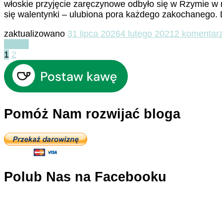
włoskie przyjęcie zaręczynowe odbyło się w Rzymie w 
się walentynki – ulubiona pora każdego zakochanego. 
zaktualizowano
31 lipca 2026
4 lutego 2021
2 komentar
Czytaj
Stronicowanie
Strona
Strona
1
2
wpisów
Pomóż Nam rozwijać bloga
Polub Nas na Facebooku