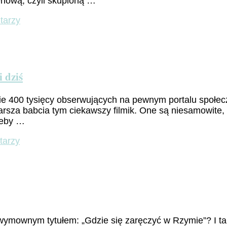
nową, czyli skupioną …
do
tarzy
Mare
Mediterraneum
czyli
bardzo
politycznie
 dziś
o
Morzu
ie 400 tysięcy obserwujących na pewnym portalu społec
Śródziemnym
tarsza babcia tym ciekawszy filmik. One są niesamowite,
żeby …
do
tarzy
„Delizie
romane”
–
rzymskie
przysmaki
wczoraj
i
 wymownym tytułem: „Gdzie się zaręczyć w Rzymie”? I t
dziś