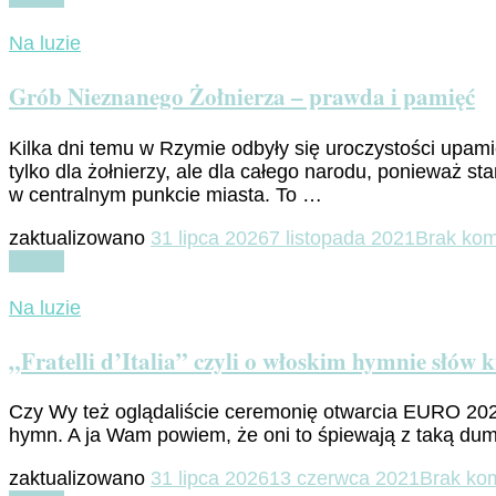
Na luzie
Grób Nieznanego Żołnierza – prawda i pamięć
Kilka dni temu w Rzymie odbyły się uroczystości upam
tylko dla żołnierzy, ale dla całego narodu, ponieważ st
w centralnym punkcie miasta. To …
zaktualizowano
31 lipca 2026
7 listopada 2021
Brak kom
Czytaj
Na luzie
„Fratelli d’Italia” czyli o włoskim hymnie słów k
Czy Wy też oglądaliście ceremonię otwarcia EURO 2020 
hymn. A ja Wam powiem, że oni to śpiewają z taką dumą 
zaktualizowano
31 lipca 2026
13 czerwca 2021
Brak ko