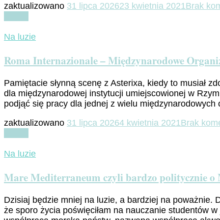
zaktualizowano
31 lipca 2026
23 kwietnia 2021
Brak ko
Czytaj
Na luzie
Roma Internazionale – Międzynarodowe Organi
Pamiętacie słynną scenę z Asterixa, kiedy to musiał 
dla międzynarodowej instytucji umiejscowionej w Rzy
podjąć się pracy dla jednej z wielu międzynarodowych o
zaktualizowano
31 lipca 2026
4 kwietnia 2021
Brak kom
Czytaj
Na luzie
Mare Mediterraneum czyli bardzo politycznie 
Dzisiaj będzie mniej na luzie, a bardziej na poważni
że sporo życia poświęciłam na nauczanie studentów w