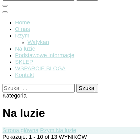
Home
O nas
Rzym
Watykan
Na luzie
Podstawowe informacje
SKLEP
WSPARCIE BLOGA
Kontakt
Szukaj:
Kategoria
Na luzie
Strona główna
Rzym
Na luzie
Pokazuje: 1 - 10 of 13 WYNIKÓW