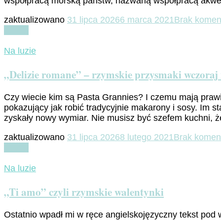
współpracą morską państw, nazwaną współpracą akwe
zaktualizowano
31 lipca 2026
6 marca 2021
Brak komen
Czytaj
Na luzie
„Delizie romane” – rzymskie przysmaki wczoraj i
Czy wiecie kim są Pasta Grannies? I czemu mają praw
pokazujący jak robić tradycyjnie makarony i sosy. Im s
zyskały nowy wymiar. Nie musisz być szefem kuchni, 
zaktualizowano
31 lipca 2026
8 lutego 2021
Brak komen
Czytaj
Na luzie
„Ti amo” czyli rzymskie walentynki
Ostatnio wpadł mi w ręce angielskojęzyczny tekst pod