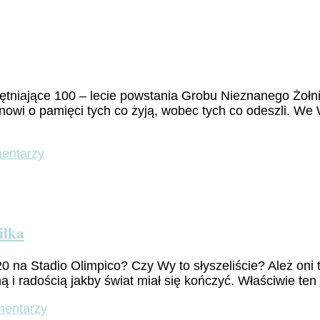
Pinocchio…
adoptowany
syn
Toskanii
ginie
w
iętniające 100 – lecie powstania Grobu Nieznanego Żołn
oparach
anowi o pamięci tych co żyją, wobec tych co odeszli. We 
COVID-
19
do
entarzy
Grób
Nieznanego
Żołnierza
–
prawda
ilka
i
pamięć
na Stadio Olimpico? Czy Wy to słyszeliście? Ależ oni t
i radością jakby świat miał się kończyć. Właściwie ten 
do
mentarzy