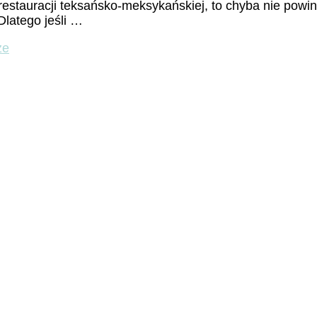
restauracji teksańsko-meksykańskiej, to chyba nie powi
Dlatego jeśli …
do
ze
„Ti
amo”
czyli
rzymskie
walentynki