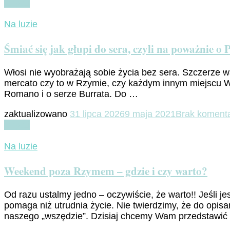
Czytaj
Na luzie
Śmiać się jak głupi do sera, czyli na poważnie 
Włosi nie wyobrażają sobie życia bez sera. Szczerze 
mercato czy to w Rzymie, czy każdym innym miejscu Wło
Romano i o serze Burrata. Do …
zaktualizowano
31 lipca 2026
9 maja 2021
Brak koment
Czytaj
Na luzie
Weekend poza Rzymem – gdzie i czy warto?
Od razu ustalmy jedno – oczywiście, że warto!! Jeśl
pomaga niż utrudnia życie. Nie twierdzimy, że do opisa
naszego „wszędzie”. Dzisiaj chcemy Wam przedstawić