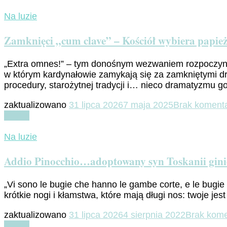
Na luzie
Zamknięci „cum clave” – Kościół wybiera papie
„Extra omnes!” – tym donośnym wezwaniem rozpoczyna s
w którym kardynałowie zamykają się za zamkniętymi dr
procedury, starożytnej tradycji i… nieco dramatyzmu 
zaktualizowano
31 lipca 2026
7 maja 2025
Brak koment
Czytaj
Na luzie
Addio Pinocchio…adoptowany syn Toskanii gin
„Vi sono le bugie che hanno le gambe corte, e le bugie 
krótkie nogi i kłamstwa, które mają długi nos: twoje je
zaktualizowano
31 lipca 2026
4 sierpnia 2022
Brak kome
Czytaj