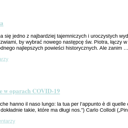
ża
ię jedno z najbardziej tajemniczych i uroczystych wyd
zwiami, by wybrać nowego następcę św. Piotra, łączy w
godnego najlepszych powieści historycznych. Ale zanim 
do
arzy
Zamknięci
„cum
clave”
–
Kościół
ie w oparach COVID-19
wybiera
papieża
che hanno il naso lungo: la tua per l’appunto è di quelle
st dokładnie takie, które ma długi nos.”) Carlo Collodi (
do
ntarzy
Addio