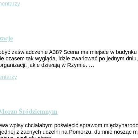
Parmigiano
do
mentarzy
Reggiano,
Weekend
Pecorino
poza
Romano
Rzymem
i
–
Burracie
gdzie
zacje
i
czy
zdobyć zaświadczenie A38? Scena ma miejsce w budynku s
warto?
mie czasem tak wygląda, idzie zwariować po jednym dni
rganizacji, jakie działają w Rzymie. …
do
entarzy
Roma
Internazionale
–
Międzynarodowe
Organizacje
o Morzu Śródziemnym
e. Dwa wpisy chciałabym poświęcić sprawom międzynarodo
 jednej z zacnych uczelni na Pomorzu, dumnie nosząc m