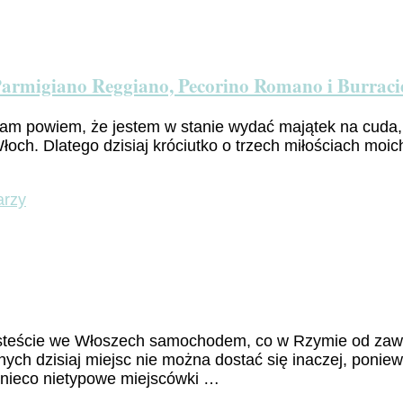
„Fratelli
d’Italia”
czyli
o
włoskim
o Parmigiano Reggiano, Pecorino Romano i Burraci
hymnie
słów
wam powiem, że jestem w stanie wydać majątek na cuda,
kilka
ch. Dlatego dzisiaj króciutko o trzech miłościach moic
do
arzy
Śmiać
się
jak
głupi
do
sera,
czyli
i jesteście we Włoszech samochodem, co w Rzymie od za
na
nych dzisiaj miejsc nie można dostać się inaczej, poniew
poważnie
 nieco nietypowe miejscówki …
o