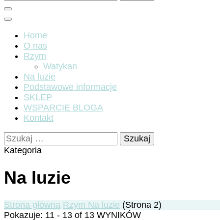
Home
O nas
Rzym
Watykan
Na luzie
Podstawowe informacje
SKLEP
WSPARCIE BLOGA
Kontakt
Szukaj:
Kategoria
Na luzie
Strona główna
Rzym
Na luzie
(Strona 2)
Pokazuje: 11 - 13 of 13 WYNIKÓW