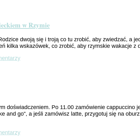
zieckiem w Rzymie
odzice dwoją się i troją co tu zrobić, aby zwiedzać, a 
eń kilka wskazówek, co zrobić, aby rzymskie wakacje z 
do
mentarzy
„Bambino
a
Roma”,
czyli
jak
nie
zwariować
ym doświadczeniem. Po 11.00 zamówienie cappuccino jes
z
and go”, a jeśli zamówisz latte, przygotuj się na oburze
dzieckiem
w
Rzymie
do
mentarzy
„Un