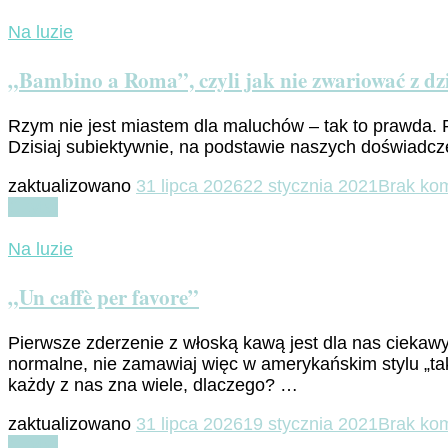
Na luzie
„Bambino a Roma”, czyli jak nie zwariować z d
Rzym nie jest miastem dla maluchów – tak to prawda. R
Dzisiaj subiektywnie, na podstawie naszych doświadcz
zaktualizowano
31 lipca 2026
22 stycznia 2021
Brak ko
Czytaj
Na luzie
„Un caffè per favore”
Pierwsze zderzenie z włoską kawą jest dla nas ciekaw
normalne, nie zamawiaj więc w amerykańskim stylu „take 
każdy z nas zna wiele, dlaczego? …
zaktualizowano
31 lipca 2026
19 stycznia 2021
Brak ko
Czytaj