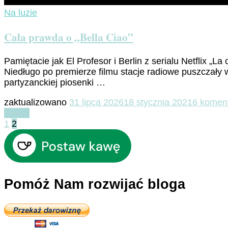
Na luzie
Cała prawda o „Bella Ciao”
Pamiętacie jak El Profesor i Berlin z serialu Netflix „
Niedługo po premierze filmu stacje radiowe puszczały w
partyzanckiej piosenki …
zaktualizowano
31 lipca 2026
18 stycznia 2021
6 komen
Czytaj
Stronicowanie
Strona
Strona
1
2
wpisów
Pomóż Nam rozwijać bloga