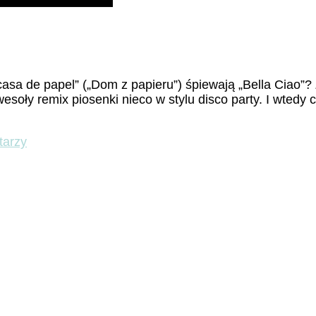
La casa de papel” („Dom z papieru”) śpiewają „Bella Ciao
esoły remix piosenki nieco w stylu disco party. I wtedy
do
tarzy
Cała
prawda
o
„Bella
Ciao”