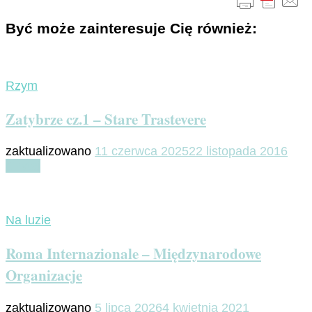
Być może zainteresuje Cię również:
Rzym
Zatybrze cz.1 – Stare Trastevere
zaktualizowano
11 czerwca 2025
22 listopada 2016
Czytaj
Na luzie
Roma Internazionale – Międzynarodowe
Organizacje
zaktualizowano
5 lipca 2026
4 kwietnia 2021