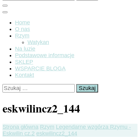
Home
O nas
Rzym
Watykan
Na luzie
Podstawowe informacje
SKLEP
WSPARCIE BLOGA
Kontakt
Szukaj:
eskwilincz2_144
Strona główna
Rzym
Legendarne wzgórza Rzymu -
Eskwilin cz.2
eskwilincz2_144