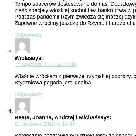
Tempo spacerów dostosowane do nas. Dodatkowym 
zjeść specjały włoskiej kuchni bez bankructwa w po
Podczas pandemii Rzym zwiedza się inaczej czyl
Zapewne wrócimy jeszcze do Rzymu i bardzo chę
Odpowiedz
Wiola
says:
17 stycznia 2020 w 23:46
Właśnie wróciłam z pierwszej rzymskiej podróży, co
Styczniowa pogoda jest idealna.
Odpowiedz
Beata, Joanna, Andrzej i Michaś
says:
21 sierpnia 2018 w 14:45
Serdecznie pozdrawiamy i dziękujemy za spacer,