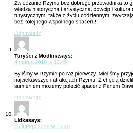
Zwiedzanie Rzymu bez dobrego przewodnika to grze
wiedza historyczna i artystyczna, dowcip i kultur
turystycznym, także o życiu codziennym, zwycza
bez kolejnego wspólnego spaceru!
Odpowiedz
Turyści z Modlina
says:
4 marca 2018 w 13:45
Byliśmy w Rzymie po raz pierwszy. Mieliśmy prz
najciekawszych atrakcjach Rzymu. Z chęcią dziel
sumieniem możemy polecić spacer z Panem Dawi
Odpowiedz
Lidka
says:
16 lutego 2018 w 16:40