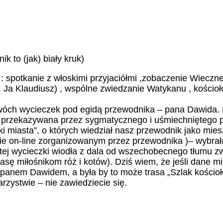
k to (jak) biały kruk)
: spotkanie z włoskimi przyjaciółmi ,zobaczenie Wieczneg
 np. Ja Klaudiusz) , wspólne zwiedzanie Watykanu , kości
ch wycieczek pod egidą przewodnika – pana Dawida. Pi
awie przekazywana przez sygmatycznego i uśmiechniętego
aczki miasta”, o których wiedział nasz przewodnik jako
ie on-line zorganizowanym przez przewodnika )– wybrał
a tej wycieczki wiodła z dala od wszechobecnego tłumu z
rasę miłośnikom róż i kotów). Dziś wiem, że jeśli dane 
panem Dawidem, a była by to może trasa „Szlak kościołów
rzystwie – nie zawiedziecie się.