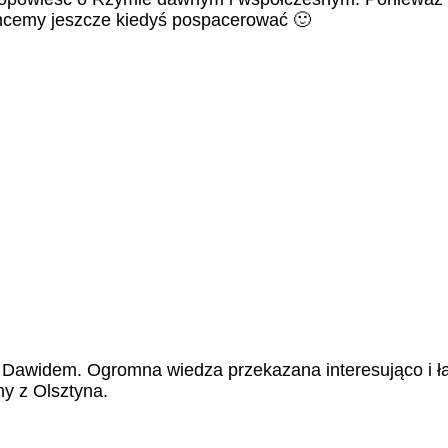
hcemy jeszcze kiedyś pospacerować 🙂
awidem. Ogromna wiedza przekazana interesująco i łat
y z Olsztyna.