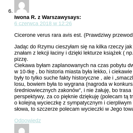
Iwona R. z Warszawy
says:
6 czerwca 2018 w 12:26
Cicerone verus rara avis est. (Prawdziwy przewodni
Jadąc do Rzymu cieszyłam się na kilka rzeczy jak 
znałam z lekcji łaciny i dzięki lekturze książek (
pizzę.
Ciekawa byłam zaplanowanych na czas pobytu dwó
w 10-tkę , bo historia miasta była lekko, i ciek
były to tylko suche fakty historyczne , ale i „sm
losu, bowiem była to wygrana (nagroda w konkurs
średniowiecznych zakonów”, i nie żałuję, bo tras
perspektywy, za co pięknie dziękuję (polecam tą t
o kolejną wycieczkę z sympatycznym i cierpliwym 
słowa, to szczerze polecam wycieczki w Jego towa
Odpowiedz