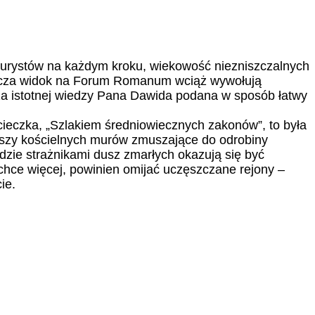
turystów na każdym kroku, wiekowość niezniszczalnych
aszcza widok na Forum Romanum wciąż wywołują
oza istotnej wiedzy Pana Dawida podana w sposób łatwy
ycieczka, „Szlakiem średniowiecznych zakonów”, to była
ciszy kościelnych murów zmuszające do odrobiny
dzie strażnikami dusz zmarłych okazują się być
 chce więcej, powinien omijać uczęszczane rejony –
ie.