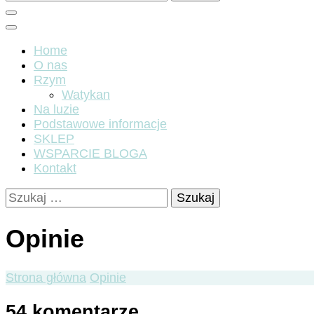
Home
O nas
Rzym
Watykan
Na luzie
Podstawowe informacje
SKLEP
WSPARCIE BLOGA
Kontakt
Szukaj:
Opinie
Strona główna
Opinie
54 komentarze