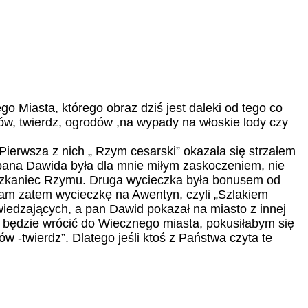
o Miasta, którego obraz dziś jest daleki od tego co
ołów, twierdz, ogrodów ,na wypady na włoskie lody czy
erwsza z nich „ Rzym cesarski” okazała się strzałem
 pana Dawida była dla mnie miłym zaskoczeniem, nie
 mieszkaniec Rzymu. Druga wycieczka była bonusem od
am zatem wycieczkę na Awentyn, czyli „Szlakiem
wiedzających, a pan Dawid pokazał na miasto z innej
mi będzie wrócić do Wiecznego miasta, pokusiłabym się
 -twierdz”. Dlatego jeśli ktoś z Państwa czyta te