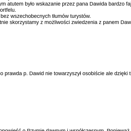
atutem było wskazanie przez pana Dawida bardzo fajnyc
rtfelu.
i bez wszechobecnych tłumów turystów.
tnie skorzystamy z możliwości zwiedzenia z panem Da
 prawda p. Dawid nie towarzyszył osobiście ale dzięki te
 opowieść o Rzymie dawnym i współczesnym. Ponieważ ni