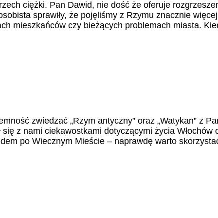
ch ciężki. Pan Dawid, nie dość że oferuje rozgrzeszen
a osobista sprawiły, że pojęliśmy z Rzymu znacznie więce
jach mieszkańców czy bieżących problemach miasta. Ki
yjemność zwiedzać „Rzym antyczny” oraz „Watykan” z Pa
ił się z nami ciekawostkami dotyczącymi życia Włochów 
dem po Wiecznym Mieście – naprawdę warto skorzysta