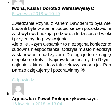
Iwona, Kasia i Dorota z Warszawy
says:
6 czerwca 2018 w 10:19
Zwiedzanie Rzymu z Panem Dawidem to była wielk
budowli była w stanie podbić serce i pozostawi
zachwyt i wzbudzają podziw dla ludzi sprzed wie
i przyjemny do przyswojenia.
Ale o ile „Rzym Cesarski” to niezbędna koniecznoś
cudowna niespodzianka. Odkryła miasto nieodkryte
zastanowienia nad życiem. Do tego jeden z najpię
niepokorne koty… Naprawdę polecamy, bo Rzym to n
najlepiej z kimś, kto w tak ciekawy sposób jak P
Bardzo dziękujemy i pozdrawiamy 🙂
Odpowiedz
Agnieszka i Paweł Prokopczykowie
says:
16 kwietnia 2018 w 13:04