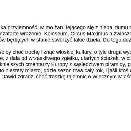
a przyjemność. Mimo żaru lejącego się z nieba, tłumu 
ć niezatarte wrażenie. Koloseum, Circus Maximus a zwł
ków będących w stanie stworzyć takie dzieła. Do tego d
ć by choć trochę liznąć włoskiej kultury, o tyle druga w
, z dala od wrzaskliwego zgiełku, utartych ścieżek, w 
kniejszych cmentarzy Europy z sąsiedztwem piramidy, g
iestety miasto, gdzie sezon trwa cały rok, i jeśli ktoś
an Dawid zdradzi choć troszkę tajemnic o Wiecznym Mieśc