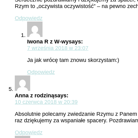
Rzym to „oczywista oczywistość” – na pewno zec
Odpowiedz
Iwona R z W-wy
says:
7 września 2018 w 23:07
Ja jak wrócę tam znowu skorzystam:)
Odpowiedz
Anna z rodziną
says:
10 czerwca 2018 w 20:39
Absolutnie polecamy zwiedzanie Rzymu z Panem D
raz dziękujemy za wspaniałe spacery. Pozdrawiam
Odpowiedz