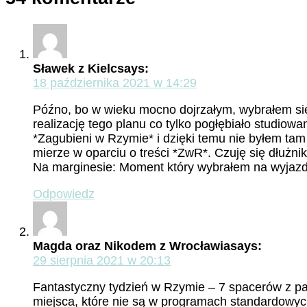
Sławek z Kielc
says:
18 października 2021 w 14:29
Późno, bo w wieku mocno dojrzałym, wybrałem si
realizację tego planu co tylko pogłębiało studio
*Zagubieni w Rzymie* i dzięki temu nie byłem tam
mierze w oparciu o treści *ZwR*. Czuję się dłuż
Na marginesie: Moment który wybrałem na wyjazd o
Odpowiedz
Magda oraz Nikodem z Wrocławia
says:
29 sierpnia 2021 w 20:13
Fantastyczny tydzień w Rzymie – 7 spacerów z p
miejsca, które nie są w programach standardowyc