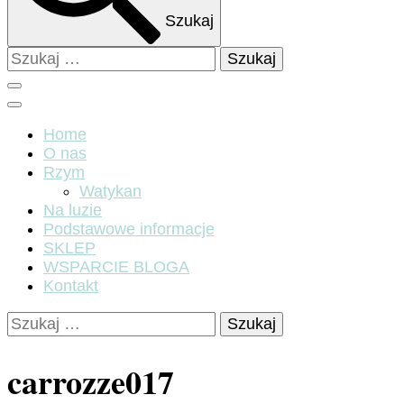
Szukaj
Szukaj:
Home
O nas
Rzym
Watykan
Na luzie
Podstawowe informacje
SKLEP
WSPARCIE BLOGA
Kontakt
Szukaj:
carrozze017