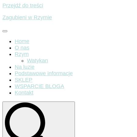
Przejdź do treści
Zagubieni w Rzymie
Home
O nas
Rzym
Watykan
Na luzie
Podstawowe informacje
SKLEP
WSPARCIE BLOGA
Kontakt