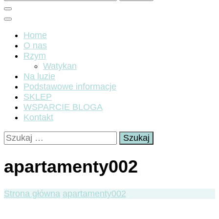
Home
O nas
Rzym
Watykan
Na luzie
Podstawowe informacje
SKLEP
WSPARCIE BLOGA
Kontakt
Szukaj:
apartamenty002
Strona główna
apartamenty002