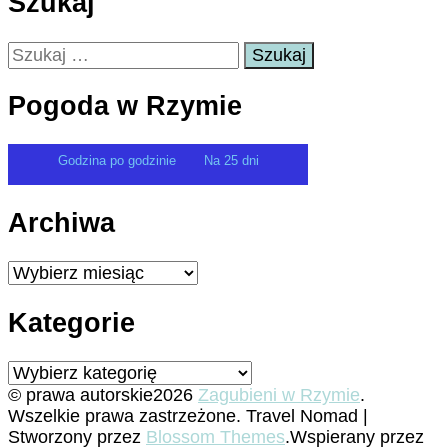
Szukaj
Szukaj:
Pogoda w Rzymie
Godzina po godzinie
Na 25 dni
Archiwa
Archiwa
Kategorie
Kategorie
© prawa autorskie2026
Zagubieni w Rzymie
.
Wszelkie prawa zastrzeżone.
Travel Nomad |
Stworzony przez
Blossom Themes
.Wspierany przez