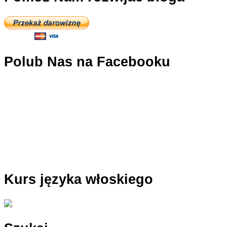
via
del
Corso
Polub Nas na Facebooku
Kurs języka włoskiego