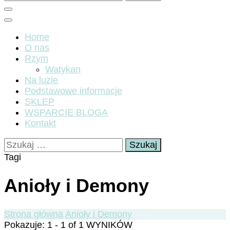
Home
O nas
Rzym
Watykan
Na luzie
Podstawowe informacje
SKLEP
WSPARCIE BLOGA
Kontakt
Szukaj:
Tagi
Anioły i Demony
Strona główna
Anioły i Demony
Pokazuje: 1 - 1 of 1 WYNIKÓW