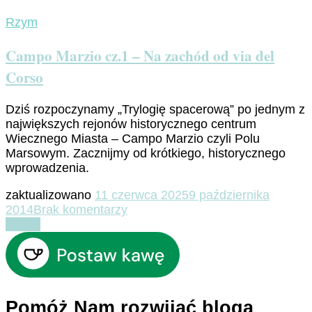
Rzym
Campo Marzio cz.1 – Na zachód od via del
Corso
Dziś rozpoczynamy „Trylogię spacerową” po jednym z
największych rejonów historycznego centrum
Wiecznego Miasta – Campo Marzio czyli Polu
Marsowym. Zacznijmy od krótkiego, historycznego
wprowadzenia.
zaktualizowano
11 czerwca 2025
9 października
do
2014
Brak komentarzy
Campo
Czytaj
Marzio
cz.1
–
Na
zachód
Pomóż Nam rozwijać bloga
od