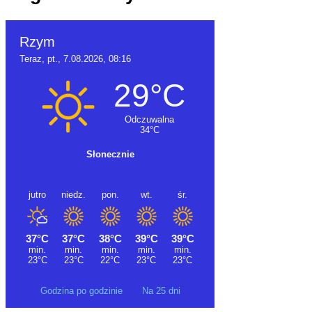
Godzina po godzinie
Na 25 dni