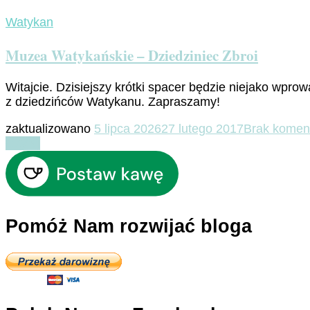
Watykan
Muzea Watykańskie – Dziedziniec Zbroi
Witajcie. Dzisiejszy krótki spacer będzie niejako wp
z dziedzińców Watykanu. Zapraszamy!
zaktualizowano
5 lipca 2026
27 lutego 2017
Brak komen
Czytaj
Pomóż Nam rozwijać bloga