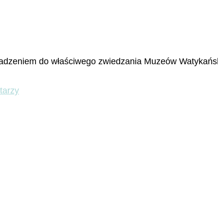
rowadzeniem do właściwego zwiedzania Muzeów Watykańsk
do
tarzy
Muzea
Watykańskie
–
Dziedziniec
Zbroi