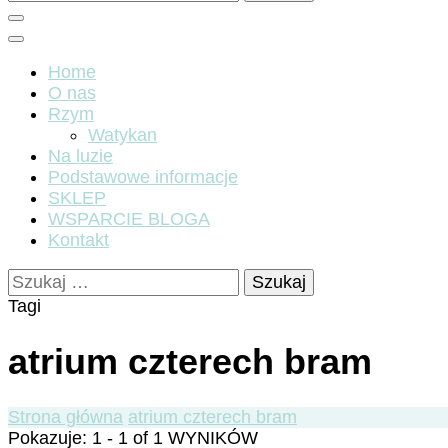
Home
O nas
Rzym
Watykan
Na luzie
Podstawowe informacje
SKLEP
WSPARCIE BLOGA
Kontakt
Szukaj:
Tagi
atrium czterech bram
Strona główna
atrium czterech bram
Pokazuje: 1 - 1 of 1 WYNIKÓW