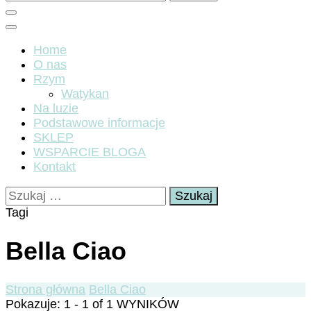
Home
O nas
Rzym
Watykan
Na luzie
Podstawowe informacje
SKLEP
WSPARCIE BLOGA
Kontakt
Szukaj:
Tagi
Bella Ciao
Strona główna
Bella Ciao
Pokazuje: 1 - 1 of 1 WYNIKÓW