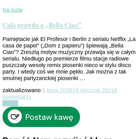
Na luzie
Cała prawda o „Bella Ciao”
Pamiętacie jak El Profesor i Berlin z serialu Netflix „La
casa de papel” („Dom z papieru”) śpiewają „Bella
Ciao”? Zresztą motyw muzyczny przewija się w całym
serialu. Niedługo po premierze filmu stacje radiowe
puszczały wesoły remix piosenki nieco w stylu disco
party. I wtedy coś we mnie pękło. Jak można z tak
smutnej partyzanckiej piosenki …
zaktualizowano
5 lipca 2026
18 stycznia 2021
6
do
komentarzy
Cała
Czytaj
prawda
o
„Bella
Ciao”