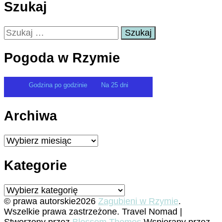
Szukaj
Szukaj:
Pogoda w Rzymie
Godzina po godzinie
Na 25 dni
Archiwa
Archiwa
Kategorie
Kategorie
© prawa autorskie2026
Zagubieni w Rzymie
.
Wszelkie prawa zastrzeżone.
Travel Nomad |