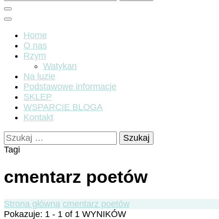
Home
O nas
Rzym
Watykan
Na luzie
Podstawowe informacje
SKLEP
WSPARCIE BLOGA
Kontakt
Szukaj:
Tagi
cmentarz poetów
Strona główna
cmentarz poetów
Pokazuje: 1 - 1 of 1 WYNIKÓW