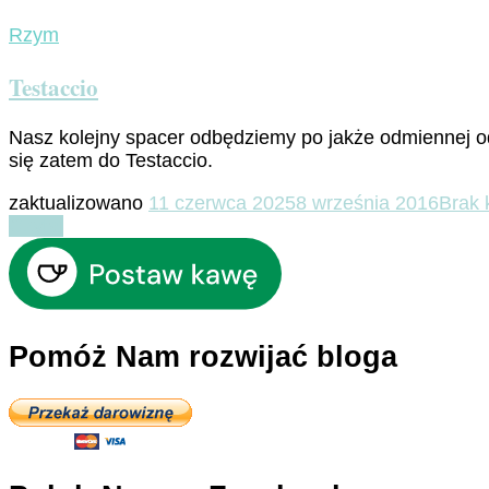
Rzym
Testaccio
Nasz kolejny spacer odbędziemy po jakże odmiennej o
się zatem do Testaccio.
zaktualizowano
11 czerwca 2025
8 września 2016
Brak 
Czytaj
Pomóż Nam rozwijać bloga