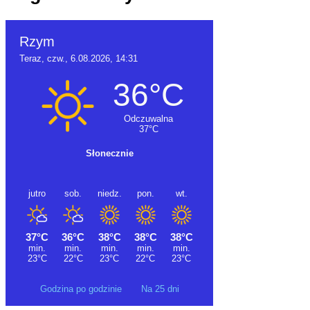
Godzina po godzinie
Na 25 dni