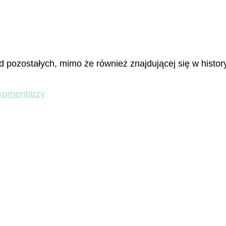
d pozostałych, mimo że również znajdującej się w hist
do
komentarzy
Testaccio