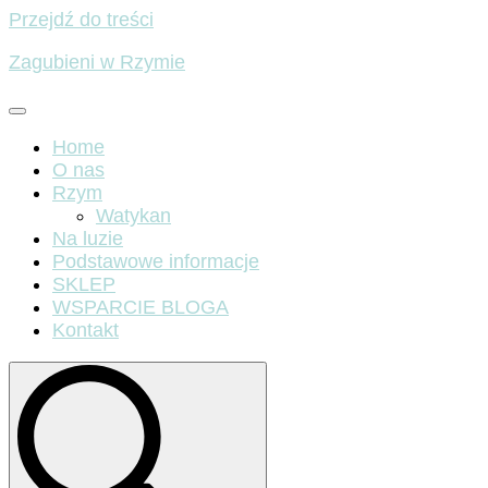
Przejdź do treści
Zagubieni w Rzymie
Home
O nas
Rzym
Watykan
Na luzie
Podstawowe informacje
SKLEP
WSPARCIE BLOGA
Kontakt