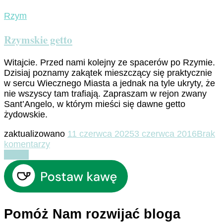
Rzym
Rzymskie getto
Witajcie. Przed nami kolejny ze spacerów po Rzymie.
Dzisiaj poznamy zakątek mieszczący się praktycznie
w sercu Wiecznego Miasta a jednak na tyle ukryty, że
nie wszyscy tam trafiają. Zapraszam w rejon zwany
Sant’Angelo, w którym mieści się dawne getto
żydowskie.
zaktualizowano
11 czerwca 2025
3 czerwca 2016
Brak
do
komentarzy
Rzymskie
Czytaj
getto
Pomóż Nam rozwijać bloga