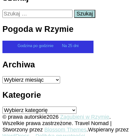
Szukaj:
Pogoda w Rzymie
Godzina po godzinie
Na 25 dni
Archiwa
Archiwa
Kategorie
Kategorie
© prawa autorskie2026
Zagubieni w Rzymie
.
Wszelkie prawa zastrzeżone.
Travel Nomad |
Stworzony przez
Blossom Themes
.Wspierany przez