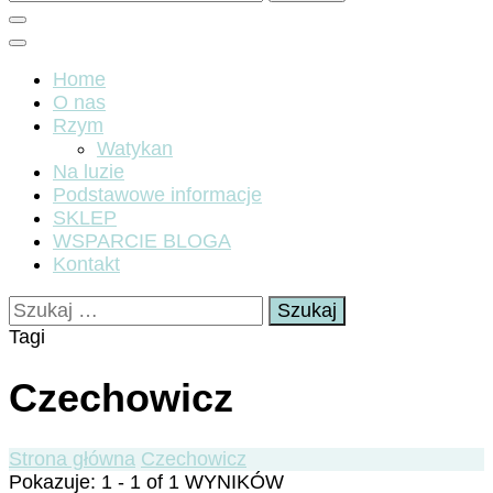
Home
O nas
Rzym
Watykan
Na luzie
Podstawowe informacje
SKLEP
WSPARCIE BLOGA
Kontakt
Szukaj:
Tagi
Czechowicz
Strona główna
Czechowicz
Pokazuje: 1 - 1 of 1 WYNIKÓW