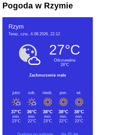
Pogoda w Rzymie
Godzina po godzinie
Na 25 dni