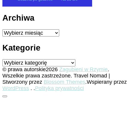
Archiwa
Archiwa
Kategorie
Kategorie
© prawa autorskie2026
Zagubieni w Rzymie
.
Wszelkie prawa zastrzeżone.
Travel Nomad |
Stworzony przez
Blossom Themes
.Wspierany przez
WordPress
. .
Polityka prywatności