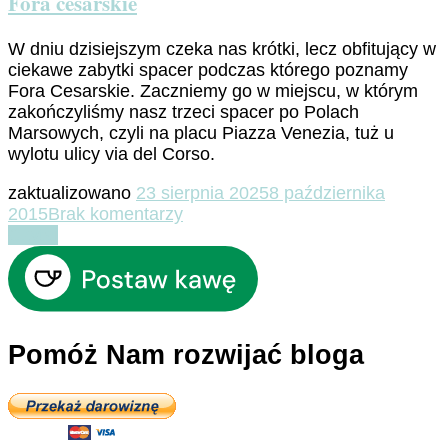
Fora cesarskie
W dniu dzisiejszym czeka nas krótki, lecz obfitujący w
ciekawe zabytki spacer podczas którego poznamy
Fora Cesarskie. Zaczniemy go w miejscu, w którym
zakończyliśmy nasz trzeci spacer po Polach
Marsowych, czyli na placu Piazza Venezia, tuż u
wylotu ulicy via del Corso.
zaktualizowano
23 sierpnia 2025
8 października
do
2015
Brak komentarzy
Fora
Czytaj
cesarskie
Pomóż Nam rozwijać bloga