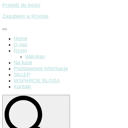
Przejdź do treści
Zagubieni w Rzymie
Home
O nas
Rzym
Watykan
Na luzie
Podstawowe informacje
SKLEP
WSPARCIE BLOGA
Kontakt