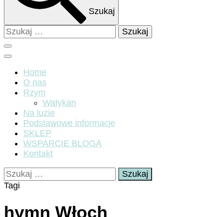
Szukaj
Szukaj:
Home
O nas
Rzym
Watykan
Na luzie
Podstawowe informacje
SKLEP
WSPARCIE BLOGA
Kontakt
Szukaj:
Tagi
hymn Włoch