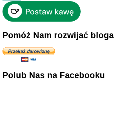
d’Italia”
czyli
o
włoskim
hymnie
Pomóż Nam rozwijać bloga
słów
kilka
Polub Nas na Facebooku