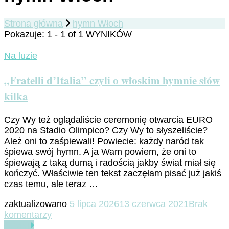
Strona główna
hymn Włoch
Pokazuje: 1 - 1 of 1 WYNIKÓW
Na luzie
„Fratelli d’Italia” czyli o włoskim hymnie słów
kilka
Czy Wy też oglądaliście ceremonię otwarcia EURO
2020 na Stadio Olimpico? Czy Wy to słyszeliście?
Ależ oni to zaśpiewali! Powiecie: każdy naród tak
śpiewa swój hymn. A ja Wam powiem, że oni to
śpiewają z taką dumą i radością jakby świat miał się
kończyć. Właściwie ten tekst zaczęłam pisać już jakiś
czas temu, ale teraz …
zaktualizowano
5 lipca 2026
13 czerwca 2021
Brak
do
komentarzy
„Fratelli
Czytaj