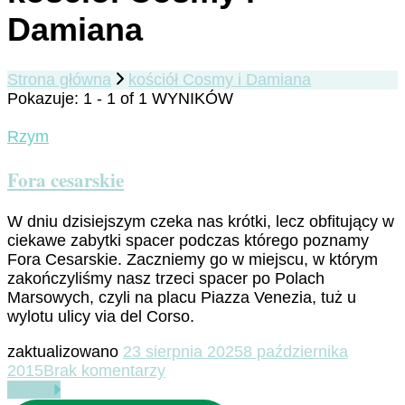
Damiana
Strona główna
kościół Cosmy i Damiana
Pokazuje: 1 - 1 of 1 WYNIKÓW
Rzym
Fora cesarskie
W dniu dzisiejszym czeka nas krótki, lecz obfitujący w
ciekawe zabytki spacer podczas którego poznamy
Fora Cesarskie. Zaczniemy go w miejscu, w którym
zakończyliśmy nasz trzeci spacer po Polach
Marsowych, czyli na placu Piazza Venezia, tuż u
wylotu ulicy via del Corso.
zaktualizowano
23 sierpnia 2025
8 października
do
2015
Brak komentarzy
Fora
Czytaj