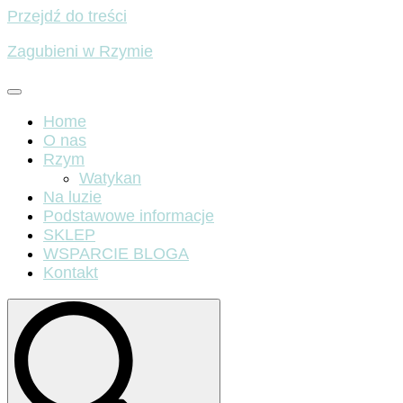
Przejdź do treści
Zagubieni w Rzymie
Home
O nas
Rzym
Watykan
Na luzie
Podstawowe informacje
SKLEP
WSPARCIE BLOGA
Kontakt