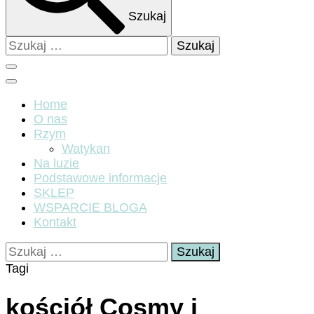
Szukaj
Szukaj:
Home
O nas
Rzym
Watykan
Na luzie
Podstawowe informacje
SKLEP
WSPARCIE BLOGA
Kontakt
Szukaj:
Tagi
kościół Cosmy i