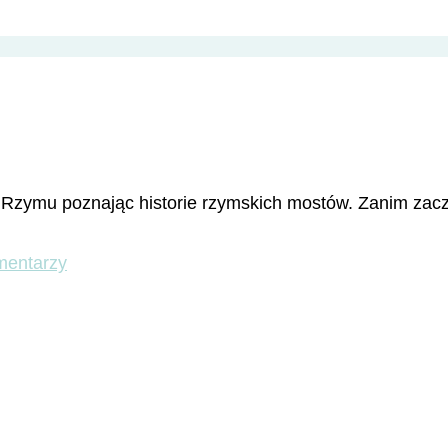
 Rzymu poznając historie rzymskich mostów. Zanim zacz
do
mentarzy
Rzymskie
mosty