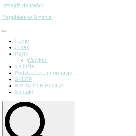
Przejdź do treści
Zagubieni w Rzymie
Home
O nas
Rzym
Watykan
Na luzie
Podstawowe informacje
SKLEP
WSPARCIE BLOGA
Kontakt