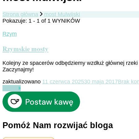
Strona główna
most Mulwijski
Pokazuje: 1 - 1 of 1 WYNIKÓW
Rzym
Rzymskie mosty
Kolejny ze spacerów odbędziemy wzdłuż głównej rzeki
Zaczynajmy!
zaktualizowano
11 czerwca 2025
30 maja 2017
Brak ko
Czytaj
Pomóż Nam rozwijać bloga