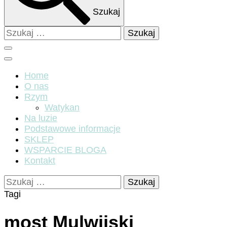
Szukaj
Szukaj:
Home
O nas
Rzym
Watykan
Na luzie
Podstawowe informacje
SKLEP
WSPARCIE BLOGA
Kontakt
Szukaj:
Tagi
most Mulwijski