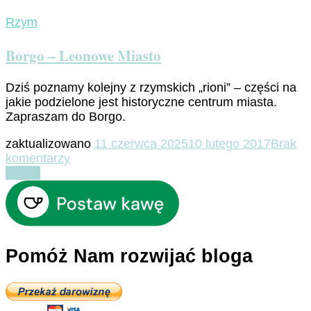
Rzym
Borgo – Leonowe Miasto
Dziś poznamy kolejny z rzymskich „rioni” – części na
jakie podzielone jest historyczne centrum miasta.
Zapraszam do Borgo.
zaktualizowano
11 czerwca 2025
10 lutego 2017
Brak
do
komentarzy
Borgo
Czytaj
–
Leonowe
Miasto
Pomóż Nam rozwijać bloga