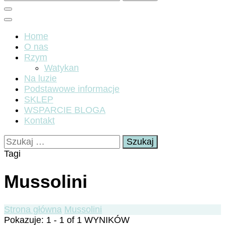
Home
O nas
Rzym
Watykan
Na luzie
Podstawowe informacje
SKLEP
WSPARCIE BLOGA
Kontakt
Szukaj:
Tagi
Mussolini
Strona główna
Mussolini
Pokazuje: 1 - 1 of 1 WYNIKÓW