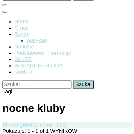
Home
O nas
Rzym
Watykan
Na luzie
Podstawowe informacje
SKLEP
WSPARCIE BLOGA
Kontakt
Szukaj:
Tagi
nocne kluby
Strona główna
nocne kluby
Pokazuje: 1 - 1 of 1 WYNIKÓW