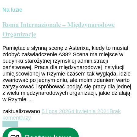
Na luzie
Roma Internazionale – Międzynarodowe
Organizacje
Pamiętacie słynną scenę z Asterixa, kiedy to musiał
zdobyć zaświadczenie A38? Scena ma miejsce w
budynku starożytnej rzymskiej administracji
państwowej. Praca dla międzynarodowej instytucji
umiejscowionej w Rzymie czasem tak wygląda, idzie
zwariować po jednym dniu, ale moim zdaniem warto
zaryzykować i spróbować podjąć się pracy dla jednej
z wielu międzynarodowych organizacji, jakie działają
w Rzymie. …
zaktualizowano
5 lipca 2026
4 kwietnia 2021
Brak
do
komentarzy
Roma
Czytaj
Internazionale
–