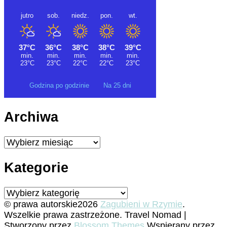
Godzina po godzinie
Na 25 dni
Archiwa
Archiwa
Kategorie
Kategorie
© prawa autorskie2026
Zagubieni w Rzymie
.
Wszelkie prawa zastrzeżone.
Travel Nomad |
Stworzony przez
Blossom Themes
.Wspierany przez