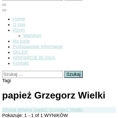
Home
O nas
Rzym
Watykan
Na luzie
Podstawowe informacje
SKLEP
WSPARCIE BLOGA
Kontakt
Szukaj:
Tagi
papież Grzegorz Wielki
Strona główna
papież Grzegorz Wielki
Pokazuje: 1 - 1 of 1 WYNIKÓW