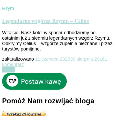
Rzym
Legendarne wzgórza Rzymu – Celius
Witajcie. Nasz kolejny spacer odbędziemy po
ostatnim już z siedmiu legendarnych wzgórz Rzymu.
Odkryjmy Celius – wzgórze zupełnie nieznane i przez
turystów pomijane.
zaktualizowano
11 czerwca 2025
30 sierpnia 2016
1
do
komentarz
Legendarne
Czytaj
wzgórza
Rzymu
–
Celius
Pomóż Nam rozwijać bloga