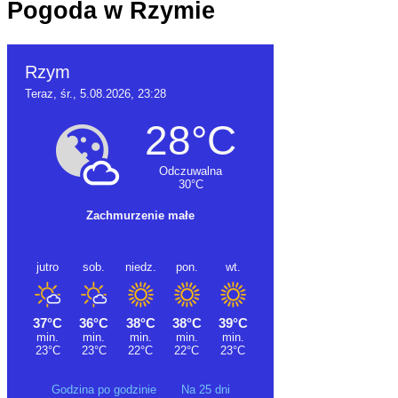
Pogoda w Rzymie
Godzina po godzinie
Na 25 dni