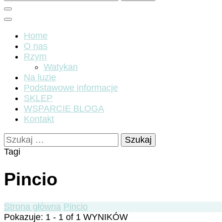
Home
O nas
Rzym
Watykan
Na luzie
Podstawowe informacje
SKLEP
WSPARCIE BLOGA
Kontakt
Szukaj:
Tagi
Pincio
Strona główna
Pincio
Pokazuje: 1 - 1 of 1 WYNIKÓW