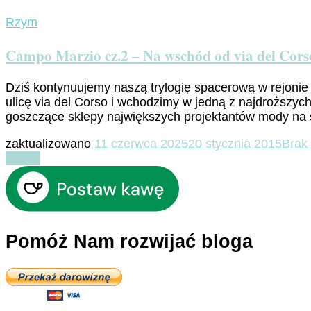
Rzym
Campo Marzio cz.2 – Na wschód od via del Cors
Dziś kontynuujemy naszą trylogię spacerową w rejoni
ulicę via del Corso i wchodzimy w jedną z najdroższych
goszczące sklepy największych projektantów mody na 
zaktualizowano
11 czerwca 2025
20 stycznia 2015
Brak
Czytaj
Pomóż Nam rozwijać bloga