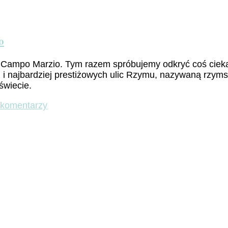
o
e Campo Marzio. Tym razem spróbujemy odkryć coś ciek
 i najbardziej prestiżowych ulic Rzymu, nazywaną rzymsk
świecie.
do
 komentarzy
Campo
Marzio
cz.2
–
Na
wschód
od
via
del
Corso