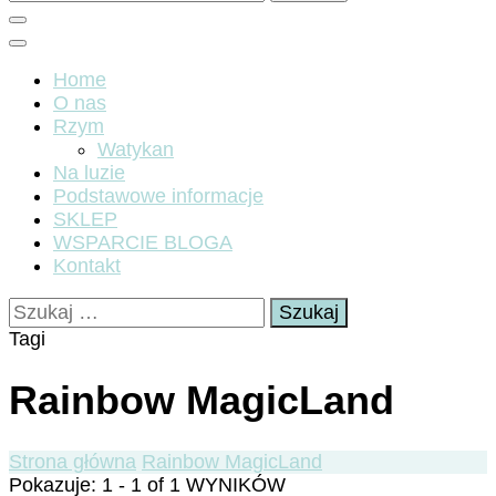
Home
O nas
Rzym
Watykan
Na luzie
Podstawowe informacje
SKLEP
WSPARCIE BLOGA
Kontakt
Szukaj:
Tagi
Rainbow MagicLand
Strona główna
Rainbow MagicLand
Pokazuje: 1 - 1 of 1 WYNIKÓW