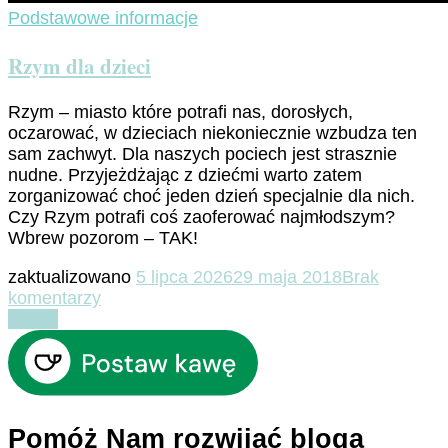
Podstawowe informacje
Rzym dla dzieci
Rzym – miasto które potrafi nas, dorosłych,
oczarować, w dzieciach niekoniecznie wzbudza ten
sam zachwyt. Dla naszych pociech jest strasznie
nudne. Przyjeżdżając z dziećmi warto zatem
zorganizować choć jeden dzień specjalnie dla nich.
Czy Rzym potrafi coś zaoferować najmłodszym?
Wbrew pozorom – TAK!
zaktualizowano
5 lipca 2026
29 maja 2018
Brak
do
komentarzy
Rzym
Czytaj
dla
dzieci
Pomóż Nam rozwijać bloga