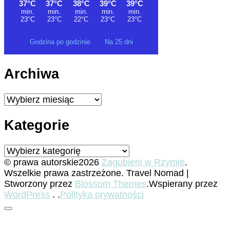
Godzina po godzinie
Na 25 dni
Archiwa
Archiwa
Kategorie
Kategorie
© prawa autorskie2026
Zagubieni w Rzymie
.
Wszelkie prawa zastrzeżone.
Travel Nomad |
Stworzony przez
Blossom Themes
.Wspierany przez
WordPress
. .
Polityka prywatności