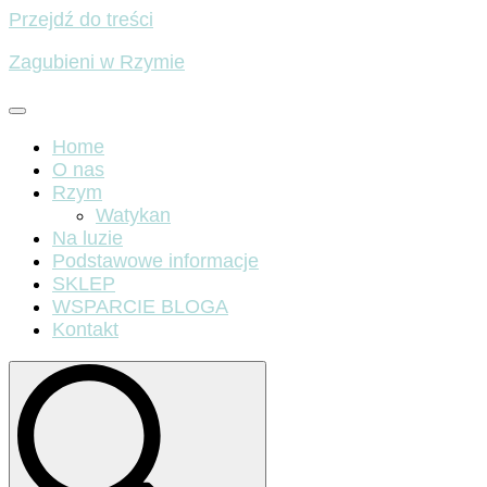
Przejdź do treści
Zagubieni w Rzymie
Home
O nas
Rzym
Watykan
Na luzie
Podstawowe informacje
SKLEP
WSPARCIE BLOGA
Kontakt