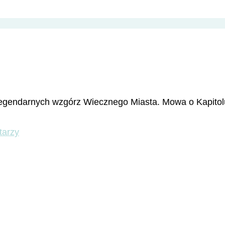
z legendarnych wzgórz Wiecznego Miasta. Mowa o Kapito
do
tarzy
Legendarne
wzgórza
Rzymu
–
Kapitol