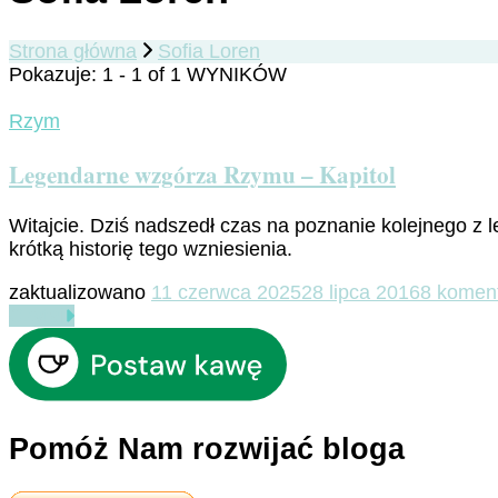
Strona główna
Sofia Loren
Pokazuje: 1 - 1 of 1 WYNIKÓW
Rzym
Legendarne wzgórza Rzymu – Kapitol
Witajcie. Dziś nadszedł czas na poznanie kolejnego 
krótką historię tego wzniesienia.
zaktualizowano
11 czerwca 2025
28 lipca 2016
8 komen
Czytaj
Pomóż Nam rozwijać bloga