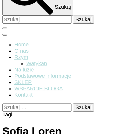
Szukaj
Szukaj:
Home
O nas
Rzym
Watykan
Na luzie
Podstawowe informacje
SKLEP
WSPARCIE BLOGA
Kontakt
Szukaj:
Tagi
Sofia Loren