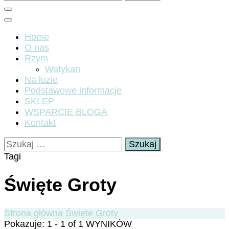
Home
O nas
Rzym
Watykan
Na luzie
Podstawowe informacje
SKLEP
WSPARCIE BLOGA
Kontakt
Szukaj:
Tagi
Święte Groty
Strona główna
Święte Groty
Pokazuje: 1 - 1 of 1 WYNIKÓW