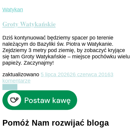
Watykan
Groty Watykańskie
Dziś kontynuować będziemy spacer po terenie
należącym do Bazyliki św. Piotra w Watykanie.
Zejdziemy 3 metry pod ziemię, by zobaczyć kryjące
się tam Groty Watykańskie – miejsce pochówku wielu
papieży. Zaczynajmy!
zaktualizowano
5 lipca 2026
26 czerwca 2016
3
do
komentarze
Groty
Czytaj
Watykańskie
Pomóż Nam rozwijać bloga