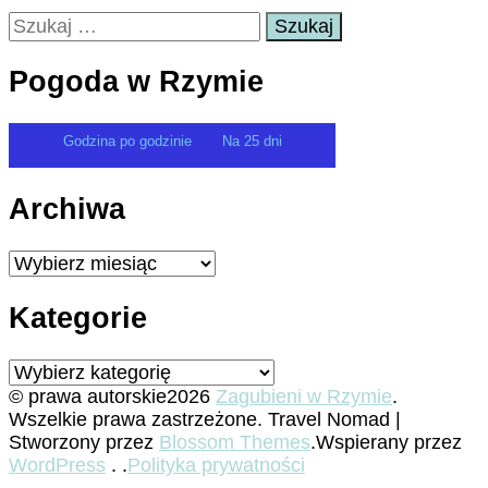
Szukaj:
Pogoda w Rzymie
Godzina po godzinie
Na 25 dni
Archiwa
Archiwa
Kategorie
Kategorie
© prawa autorskie2026
Zagubieni w Rzymie
.
Wszelkie prawa zastrzeżone.
Travel Nomad |
Stworzony przez
Blossom Themes
.Wspierany przez
WordPress
. .
Polityka prywatności