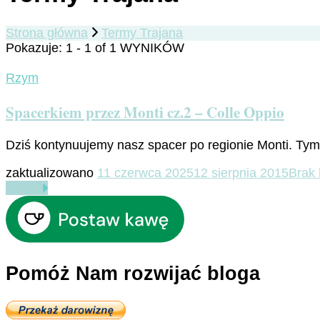
Strona główna
Termy Trajana
Pokazuje: 1 - 1 of 1 WYNIKÓW
Rzym
Spacerkiem przez Monti cz.2 – Colle Oppio
Dziś kontynuujemy nasz spacer po regionie Monti. T
zaktualizowano
11 czerwca 2025
12 sierpnia 2015
Brak
Czytaj
Pomóż Nam rozwijać bloga