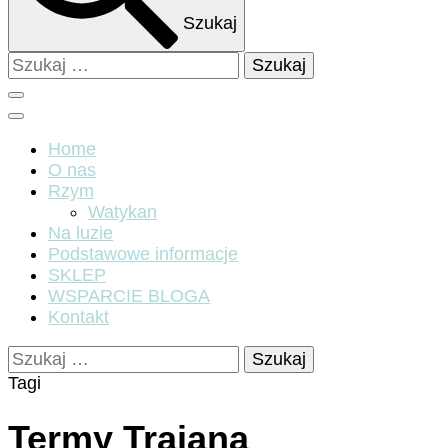
Szukaj
Szukaj:
Home
O nas
Rzym
Watykan
Na luzie
Podstawowe informacje
SKLEP
WSPARCIE BLOGA
Kontakt
Szukaj:
Tagi
Termy Trajana