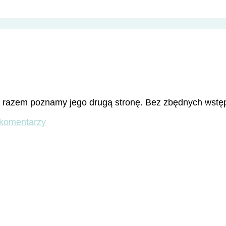
ym razem poznamy jego drugą stronę. Bez zbędnych wst
do
 komentarzy
Spacerkiem
przez
Monti
cz.2
–
Colle
Oppio