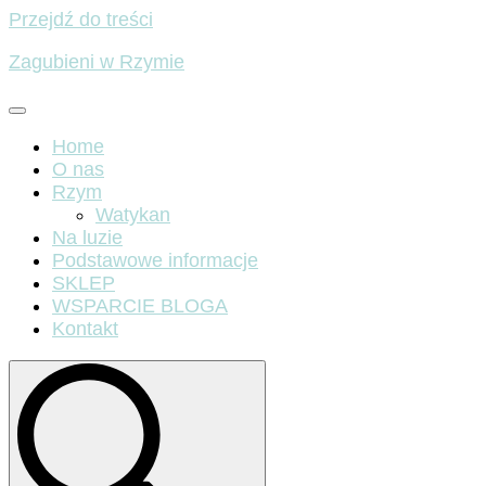
Przejdź do treści
Zagubieni w Rzymie
Home
O nas
Rzym
Watykan
Na luzie
Podstawowe informacje
SKLEP
WSPARCIE BLOGA
Kontakt