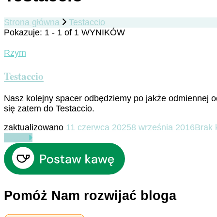
Strona główna
Testaccio
Pokazuje: 1 - 1 of 1 WYNIKÓW
Rzym
Testaccio
Nasz kolejny spacer odbędziemy po jakże odmiennej o
się zatem do Testaccio.
zaktualizowano
11 czerwca 2025
8 września 2016
Brak 
Czytaj
Pomóż Nam rozwijać bloga