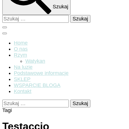
Szukaj
Szukaj:
Home
O nas
Rzym
Watykan
Na luzie
Podstawowe informacje
SKLEP
WSPARCIE BLOGA
Kontakt
Szukaj:
Tagi
Testaccio