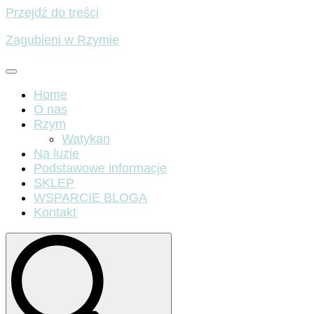
Przejdź do treści
Zagubieni w Rzymie
Home
O nas
Rzym
Watykan
Na luzie
Podstawowe informacje
SKLEP
WSPARCIE BLOGA
Kontakt