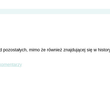
d pozostałych, mimo że również znajdującej się w hist
do
komentarzy
Testaccio