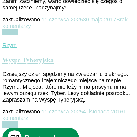
Zanim zaczniemy, warto dowiedzieć się czegoś o
samej rzece. Zaczynajmy!
zaktualizowano
11 czerwca 2025
30 maja 2017
Brak
do
komentarzy
Rzymskie
Czytaj
mosty
Rzym
Wyspa Tyberyjska
Dzisiejszy dzień spędzimy na zwiedzaniu pięknego,
romantycznego i tajemniczego miejsca na mapie
Rzymu. Miejsca, które nie leży ni na prawym, ni na
lewym brzegu rzeki Tyber. Leży dokładnie pośrodku.
Zapraszam na Wyspę Tyberyjską.
zaktualizowano
11 czerwca 2025
4 listopada 2016
1
do
komentarz
Wyspa
Czytaj
Tyberyjska