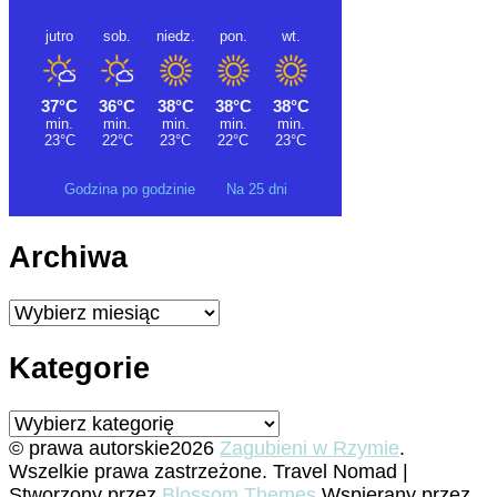
Godzina po godzinie
Na 25 dni
Archiwa
Archiwa
Kategorie
Kategorie
© prawa autorskie2026
Zagubieni w Rzymie
.
Wszelkie prawa zastrzeżone.
Travel Nomad |
Stworzony przez
Blossom Themes
.Wspierany przez