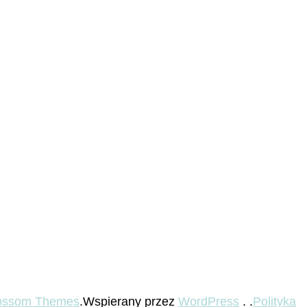
ossom Themes
.Wspierany przez
WordPress
. .
Polityka