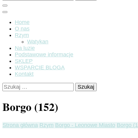
Home
O nas
Rzym
Watykan
Na luzie
Podstawowe informacje
SKLEP
WSPARCIE BLOGA
Kontakt
Szukaj:
Borgo (152)
Strona główna
Rzym
Borgo - Leonowe Miasto
Borgo (