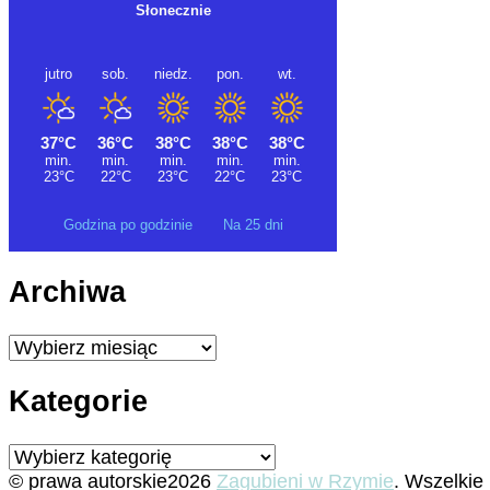
Godzina po godzinie
Na 25 dni
Archiwa
Archiwa
Kategorie
Kategorie
© prawa autorskie2026
Zagubieni w Rzymie
. Wszelkie