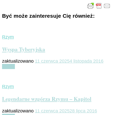
Być może zainteresuje Cię również:
Rzym
Wyspa Tyberyjska
zaktualizowano
11 czerwca 2025
4 listopada 2016
Czytaj
Rzym
Legendarne wzgórza Rzymu – Kapitol
zaktualizowano
11 czerwca 2025
28 lipca 2016