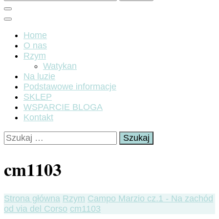
Home
O nas
Rzym
Watykan
Na luzie
Podstawowe informacje
SKLEP
WSPARCIE BLOGA
Kontakt
Szukaj:
cm1103
Strona główna
Rzym
Campo Marzio cz.1 - Na zachód
od via del Corso
cm1103