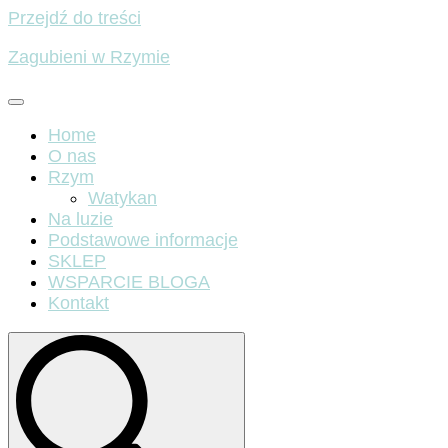
Przejdź do treści
Zagubieni w Rzymie
Home
O nas
Rzym
Watykan
Na luzie
Podstawowe informacje
SKLEP
WSPARCIE BLOGA
Kontakt