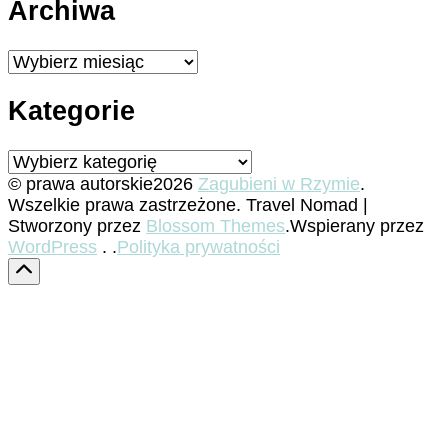
Archiwa
Archiwa
Kategorie
Kategorie
© prawa autorskie2026
Zagubieni w Rzymie
.
Wszelkie prawa zastrzeżone.
Travel Nomad |
Stworzony przez
Blossom Themes
.Wspierany przez
WordPress
. .
Polityka prywatności