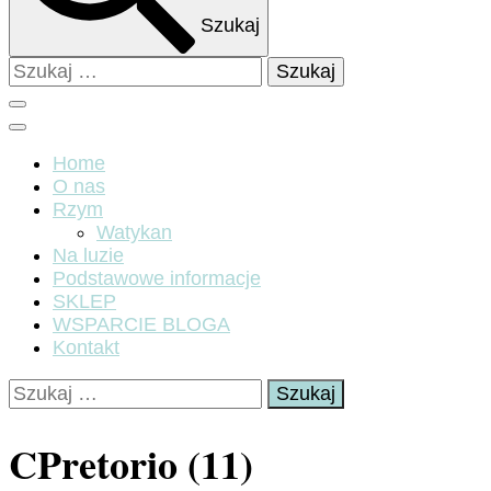
Szukaj
Szukaj:
Home
O nas
Rzym
Watykan
Na luzie
Podstawowe informacje
SKLEP
WSPARCIE BLOGA
Kontakt
Szukaj:
CPretorio (11)