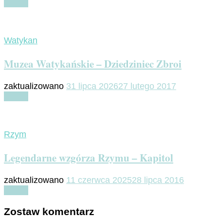
Czytaj
Watykan
Muzea Watykańskie – Dziedziniec Zbroi
zaktualizowano
31 lipca 2026
27 lutego 2017
Czytaj
Rzym
Legendarne wzgórza Rzymu – Kapitol
zaktualizowano
11 czerwca 2025
28 lipca 2016
Czytaj
Zostaw komentarz