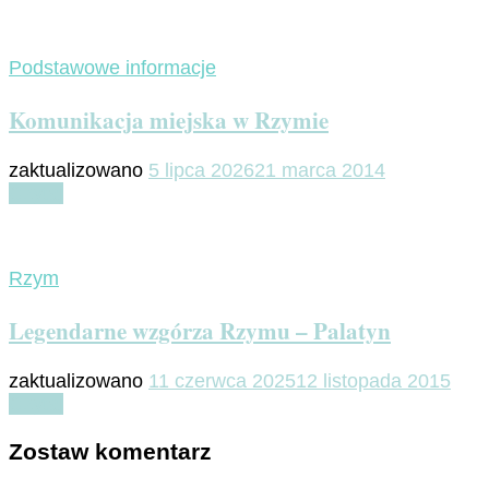
Podstawowe informacje
Komunikacja miejska w Rzymie
zaktualizowano
5 lipca 2026
21 marca 2014
Czytaj
Rzym
Legendarne wzgórza Rzymu – Palatyn
zaktualizowano
11 czerwca 2025
12 listopada 2015
Czytaj
Zostaw komentarz