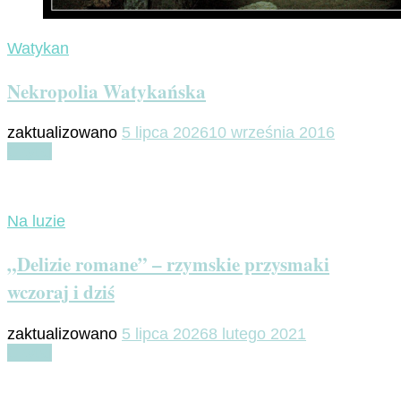
Watykan
Nekropolia Watykańska
zaktualizowano
5 lipca 2026
10 września 2016
Czytaj
Na luzie
„Delizie romane” – rzymskie przysmaki
wczoraj i dziś
zaktualizowano
5 lipca 2026
8 lutego 2021
Czytaj