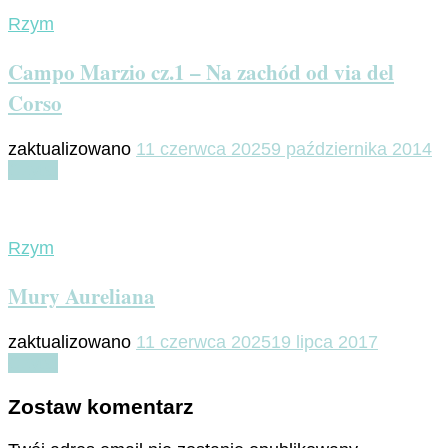
Rzym
Campo Marzio cz.1 – Na zachód od via del
Corso
zaktualizowano
11 czerwca 2025
9 października 2014
Czytaj
Rzym
Mury Aureliana
zaktualizowano
11 czerwca 2025
19 lipca 2017
Czytaj
Zostaw komentarz