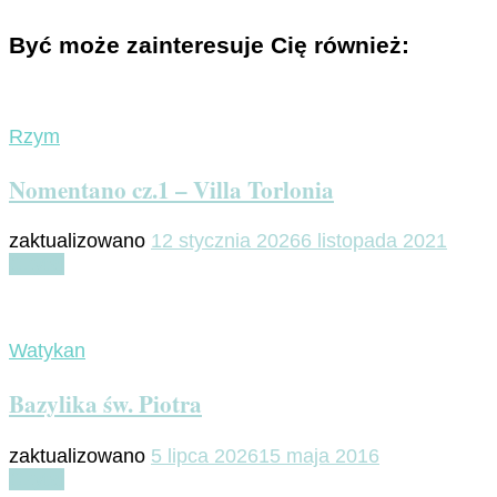
Być może zainteresuje Cię również:
Rzym
Nomentano cz.1 – Villa Torlonia
zaktualizowano
12 stycznia 2026
6 listopada 2021
Czytaj
Watykan
Bazylika św. Piotra
zaktualizowano
5 lipca 2026
15 maja 2016
Czytaj