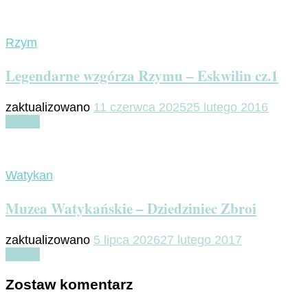
Rzym
Legendarne wzgórza Rzymu – Eskwilin cz.1
zaktualizowano
11 czerwca 2025
25 lutego 2016
Czytaj
Watykan
Muzea Watykańskie – Dziedziniec Zbroi
zaktualizowano
5 lipca 2026
27 lutego 2017
Czytaj
Zostaw komentarz