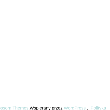
ossom Themes
.Wspierany przez
WordPress
. .
Polityka