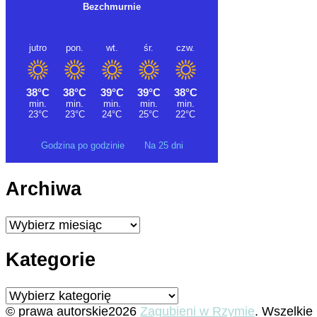
Godzina po godzinie
Na 25 dni
Archiwa
Archiwa
Kategorie
Kategorie
© prawa autorskie2026
Zagubieni w Rzymie
. Wszelkie