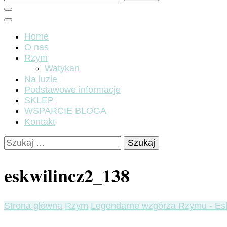
Home
O nas
Rzym
Watykan
Na luzie
Podstawowe informacje
SKLEP
WSPARCIE BLOGA
Kontakt
Szukaj:
eskwilincz2_138
Strona główna
Rzym
Legendarne wzgórza Rzymu - Esk