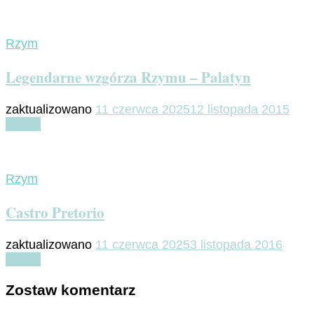
Rzym
Legendarne wzgórza Rzymu – Palatyn
zaktualizowano
11 czerwca 2025
12 listopada 2015
Czytaj
Rzym
Castro Pretorio
zaktualizowano
11 czerwca 2025
3 listopada 2016
Czytaj
Zostaw komentarz