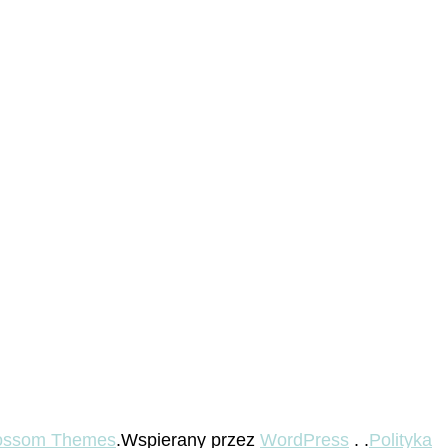
ossom Themes
.Wspierany przez
WordPress
. .
Polityka