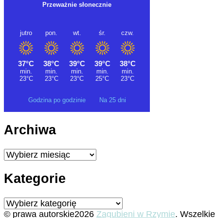
Godzina po godzinie
Na 25 dni
Archiwa
Archiwa
Kategorie
Kategorie
© prawa autorskie2026
Zagubieni w Rzymie
. Wszelkie