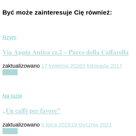
Być może zainteresuje Cię również:
Rzym
Via Appia Antica cz.2 – Parco della Caffarella
zaktualizowano
17 kwietnia 2026
3 listopada 2017
Czytaj
Na luzie
„Un caffè per favore”
zaktualizowano
5 lipca 2026
19 stycznia 2021
Czytaj