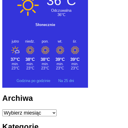
Godzina po godzinie
Na 25 dni
Archiwa
Archiwa
Kategorie