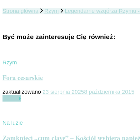
Strona główna
Rzym
Legendarne wzgórza Rzymu - 
Być może zainteresuje Cię również:
Rzym
Fora cesarskie
zaktualizowano
23 sierpnia 2025
8 października 2015
Czytaj
Na luzie
Zamknięci „cum clave” – Kościół wybiera papie