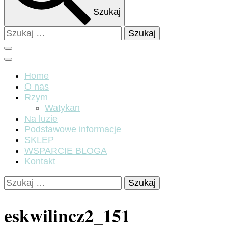
Szukaj
Szukaj:
Home
O nas
Rzym
Watykan
Na luzie
Podstawowe informacje
SKLEP
WSPARCIE BLOGA
Kontakt
Szukaj:
eskwilincz2_151