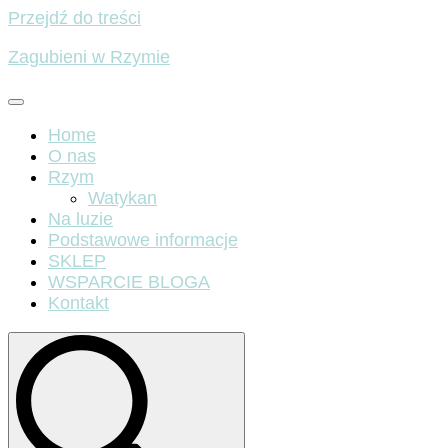
Przejdź do treści
Zagubieni w Rzymie
Home
O nas
Rzym
Watykan
Na luzie
Podstawowe informacje
SKLEP
WSPARCIE BLOGA
Kontakt