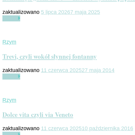
zaktualizowano
5 lipca 2026
7 maja 2025
Czytaj
Rzym
Trevi, czyli wokół słynnej fontanny
zaktualizowano
11 czerwca 2025
27 maja 2014
Czytaj
Rzym
Dolce vita czyli via Veneto
zaktualizowano
11 czerwca 2025
10 października 2016
Czytaj