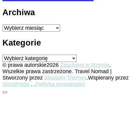
Archiwa
Archiwa
Kategorie
Kategorie
© prawa autorskie2026
Zagubieni w Rzymie
.
Wszelkie prawa zastrzeżone.
Travel Nomad |
Stworzony przez
Blossom Themes
.Wspierany przez
WordPress
. .
Polityka prywatności