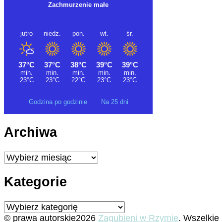
Godzina po godzinie
Na 25 dni
Archiwa
Archiwa
Kategorie
Kategorie
© prawa autorskie2026
Zagubieni w Rzymie
. Wszelkie