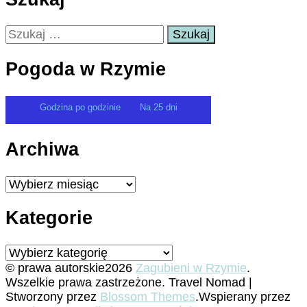
Szukaj:
Pogoda w Rzymie
Godzina po godzinie
Na 25 dni
Archiwa
Archiwa
Kategorie
Kategorie
© prawa autorskie2026
Zagubieni w Rzymie
.
Wszelkie prawa zastrzeżone.
Travel Nomad |
Stworzony przez
Blossom Themes
.Wspierany przez