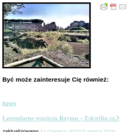
Być może zainteresuje Cię również:
Rzym
Legendarne wzgórza Rzymu – Eskwilin cz.3
zaktualizowano
11 czerwca 2025
15 marca 2016