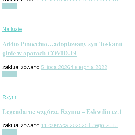
Czytaj
Na luzie
Addio Pinocchio…adoptowany syn Toskanii
ginie w oparach COVID-19
zaktualizowano
5 lipca 2026
4 sierpnia 2022
Czytaj
Rzym
Legendarne wzgórza Rzymu – Eskwilin cz.1
zaktualizowano
11 czerwca 2025
25 lutego 2016
Czytaj