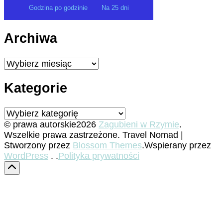
Godzina po godzinie
Na 25 dni
Archiwa
Archiwa
Kategorie
Kategorie
© prawa autorskie2026
Zagubieni w Rzymie
.
Wszelkie prawa zastrzeżone.
Travel Nomad |
Stworzony przez
Blossom Themes
.Wspierany przez
WordPress
. .
Polityka prywatności