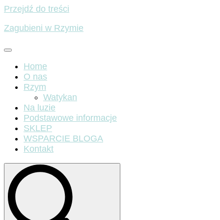
Przejdź do treści
Zagubieni w Rzymie
Home
O nas
Rzym
Watykan
Na luzie
Podstawowe informacje
SKLEP
WSPARCIE BLOGA
Kontakt