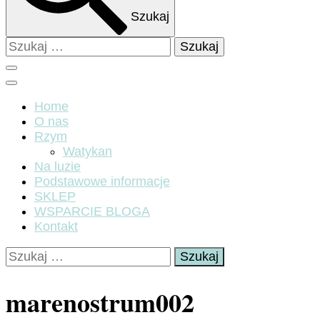
Szukaj
Szukaj:
Home
O nas
Rzym
Watykan
Na luzie
Podstawowe informacje
SKLEP
WSPARCIE BLOGA
Kontakt
Szukaj:
marenostrum002