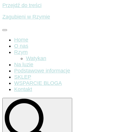
Przejdź do treści
Zagubieni w Rzymie
Home
O nas
Rzym
Watykan
Na luzie
Podstawowe informacje
SKLEP
WSPARCIE BLOGA
Kontakt