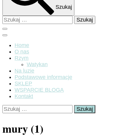
Szukaj
Szukaj:
Home
O nas
Rzym
Watykan
Na luzie
Podstawowe informacje
SKLEP
WSPARCIE BLOGA
Kontakt
Szukaj:
mury (1)