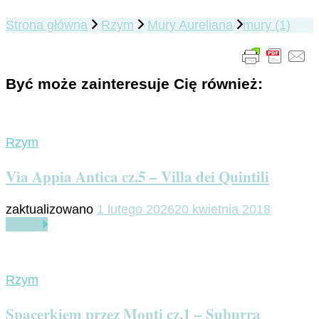
Strona główna
Rzym
Mury Aureliana
mury (1)
Być może zainteresuje Cię również:
Rzym
Via Appia Antica cz.5 – Villa dei Quintili
zaktualizowano
1 lutego 2026
20 kwietnia 2018
Czytaj
Rzym
Spacerkiem przez Monti cz.1 – Suburra