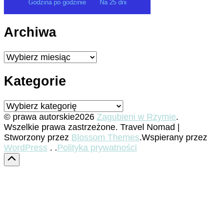
Godzina po godzinie
Na 25 dni
Archiwa
Archiwa
Kategorie
Kategorie
© prawa autorskie2026
Zagubieni w Rzymie
.
Wszelkie prawa zastrzeżone.
Travel Nomad |
Stworzony przez
Blossom Themes
.Wspierany przez
WordPress
. .
Polityka prywatności