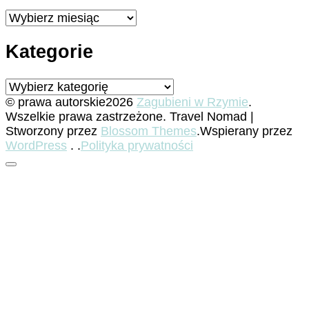
Archiwa
Kategorie
Kategorie
© prawa autorskie2026
Zagubieni w Rzymie
.
Wszelkie prawa zastrzeżone.
Travel Nomad |
Stworzony przez
Blossom Themes
.Wspierany przez
WordPress
. .
Polityka prywatności