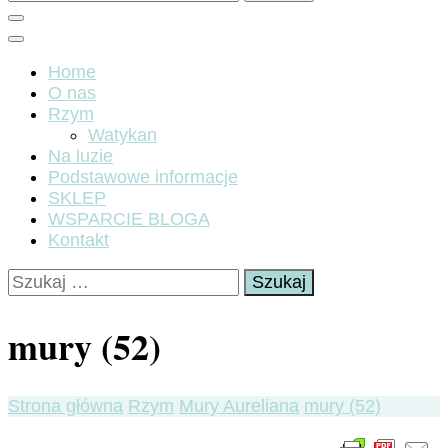
Home
O nas
Rzym
Watykan
Na luzie
Podstawowe informacje
SKLEP
WSPARCIE BLOGA
Kontakt
Szukaj:
mury (52)
Strona główna
Rzym
Mury Aureliana
mury (52)