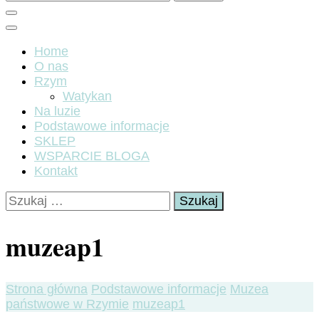
Home
O nas
Rzym
Watykan
Na luzie
Podstawowe informacje
SKLEP
WSPARCIE BLOGA
Kontakt
Szukaj:
muzeap1
Strona główna
Podstawowe informacje
Muzea
państwowe w Rzymie
muzeap1