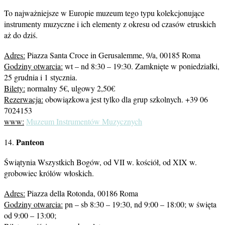
To najważniejsze w Europie muzeum tego typu kolekcjonujące
instrumenty muzyczne i ich elementy z okresu od czasów etruskich
aż do dziś.
Adres:
Piazza Santa Croce in Gerusalemme, 9/a, 00185 Roma
Godziny otwarcia:
wt – nd 8:30 – 19:30. Zamknięte w poniedziałki,
25 grudnia i 1 stycznia.
Bilety:
normalny 5€, ulgowy 2,50€
Rezerwacja:
obowiązkowa jest tylko dla grup szkolnych. +39 06
7024153
www:
Muzeum Instrumentów Muzycznych
Panteon
14.
Świątynia Wszystkich Bogów, od VII w. kościół, od XIX w.
grobowiec królów włoskich.
Adres:
Piazza della Rotonda, 00186 Roma
Godziny otwarcia:
pn – sb 8:30 – 19:30, nd 9:00 – 18:00; w święta
od 9:00 – 13:00;