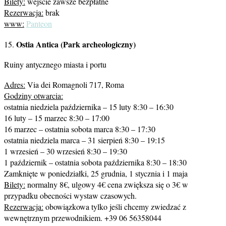
Bilety:
wejście zawsze bezpłatne
Rezerwacja:
brak
www:
Panteon
Ostia Antica (Park archeologiczny)
15.
Ruiny antycznego miasta i portu
Adres:
Via dei Romagnoli 717, Roma
Godziny otwarcia:
ostatnia niedziela października – 15 luty 8:30 – 16:30
16 luty – 15 marzec 8:30 – 17:00
16 marzec – ostatnia sobota marca 8:30 – 17:30
ostatnia niedziela marca – 31 sierpień 8:30 – 19:15
1 wrzesień – 30 wrzesień 8:30 – 19:30
1 październik – ostatnia sobota października 8:30 – 18:30
Zamknięte w poniedziałki, 25 grudnia, 1 stycznia i 1 maja
Bilety:
normalny 8€, ulgowy 4€ cena zwiększa się o 3€ w
przypadku obecności wystaw czasowych.
Rezerwacja:
obowiązkowa tylko jeśli chcemy zwiedzać z
wewnętrznym przewodnikiem. +39 06 56358044