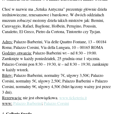
Choć w nazwie ma „Sztuka Antyczna” prezentuje głównie dzieła
średniowieczne, renesansowe i barokowe. W dwóch oddziałach
muzeum zobaczyć możemy dzieła takich mistrzów jak: Bernini,
Caravaggio, Rafael, Baglione, Holbein, Perugino, Poussin,
Canaletto, El Greco, Pietro da Cortona, Tintoretto czy Tycjan.
Adres:
Palazzo Barberini, Via delle Quattro Fontane, 13 – 00184
Roma; Palazzo Corsini, Via della Lungara, 10 – 00165 ROMA
Godziny otwarcia:
Palazzo Barberini wt – nd 8:30 – 19:00.
Zamknięte w każdy poniedziałek, 25 grudnia oraz 1 stycznia.
Palazzo Corsini pon 8:30 – 19:30, śr – nd 8:30 – 19:30, zamknięte
w każdy wtorek.
Bilety:
Palazzo Barberini, normalny 7€, ulgowy 3,50€; Palazzo
Corsini, normalny 5€, ulgowy 2,50€; Palazzo Barberini + Palazzo
Corsini, normalny 9€, ulgowy 4,50€ (bilet łączony ważny jest przez
3 dni).
Rezerwacja:
nie jest obowiązkowa.
www.ticketeria.it
www:
Palazzo Barberini
;
Palazzo Corsini
Galleria Spada
4.