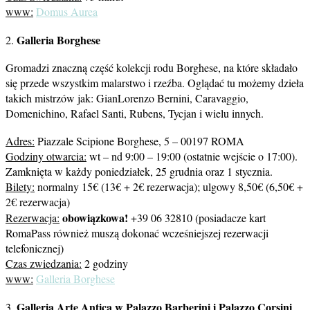
www:
Domus Aurea
Galleria Borghese
2.
Gromadzi znaczną część kolekcji rodu Borghese, na które składało
się przede wszystkim malarstwo i rzeźba. Oglądać tu możemy dzieła
takich mistrzów jak: GianLorenzo Bernini, Caravaggio,
Domenichino, Rafael Santi, Rubens, Tycjan i wielu innych.
Adres:
Piazzale Scipione Borghese, 5 – 00197 ROMA
Godziny otwarcia:
wt – nd 9:00 – 19:00 (ostatnie wejście o 17:00).
Zamknięta w każdy poniedziałek, 25 grudnia oraz 1 stycznia.
Bilety:
normalny 15€ (13€ + 2€ rezerwacja); ulgowy 8,50€ (6,50€ +
2€ rezerwacja)
obowiązkowa!
Rezerwacja:
+39 06 32810 (posiadacze kart
RomaPass również muszą dokonać wcześniejszej rezerwacji
telefonicznej)
Czas zwiedzania:
2 godziny
www:
Galleria Borghese
Galleria Arte Antica w Palazzo Barberini i Palazzo Corsini
3.