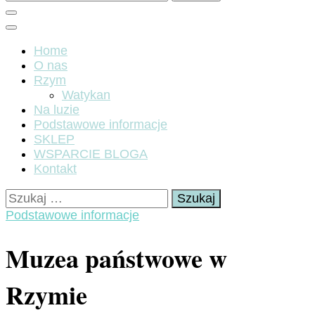
Home
O nas
Rzym
Watykan
Na luzie
Podstawowe informacje
SKLEP
WSPARCIE BLOGA
Kontakt
Szukaj:
Podstawowe informacje
Muzea państwowe w
Rzymie