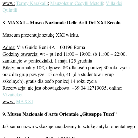
www:
Termy Karakalli
;
Mauzoleum Cecylli Metelli
;
Villa dei
Quintili
MAXXI – Museo Nazionale Delle Arti Del XXI Secolo
8.
Muzeum prezentuje sztukę XXI wieku.
Adres:
Via Guido Reni 4A – 00196 Roma
Godziny otwarcia:
wt – pt i nd 11:00 – 19:00; sb 11:00 – 22:00;
zamknięte w poniedziałki, 1 maja i 25 grudnia
Bilety:
normalny 10€, ulgowe: 8€ (dla osób poniżej 30 roku życia
oraz dla grup powyżej 15 osób), 4€ (dla studentów i grup
szkolnych); gratis dla osób poniżej 14 roku życia
Rezerwacja:
nie jest obowiązkowa. +39 04 12719035, online:
Vivaticket
www:
MAXXI
Museo Nazionale d’Arte Orientale „Giuseppe Tucci”
9.
Jak sama nazwa wskazuje znajdziemy tu sztukę antyku orientalnego