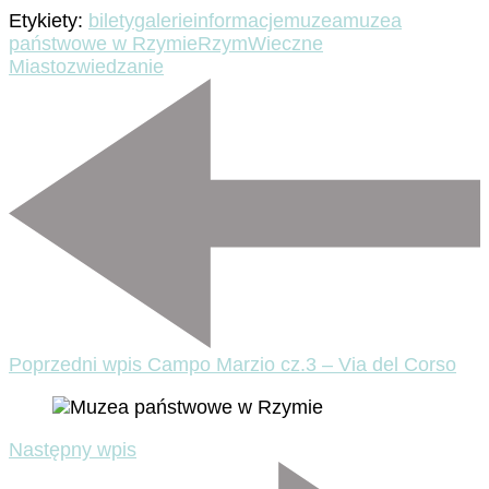
Etykiety:
bilety
galerie
informacje
muzea
muzea
państwowe w Rzymie
Rzym
Wieczne
Miasto
zwiedzanie
Nawigacja
wpisu
Poprzedni wpis
Campo Marzio cz.3 – Via del Corso
Następny wpis