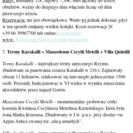
Bilety:
normalny 12€, ulgowy 7,50€; bilet łączony do trzech
obiektów, ważny do drugiego dnia włącznie licząc od dnia
pierwszego użycia.
Rezerwacja:
nie jest obowiązkowa. Warto jej jednak dokonać gdyż
w ten sposób omijamy wielkie kolejki. Koszt rezerwacji 2€
+39 06 39967700 lub online:
Coopculture
www:
Koloseum
;
Palatyn i Forum Romanum
Termy Karakalli + Mauzoleum Cecylii Metelli + Villa Quintili
7.
Termy Karakalli
– największe termy antycznego Rzymu,
zbudowane za panowania cesarza Karakalli w 216 r. Zajmowały
obszar 11 hektarów, relaksować się tam mogło jednocześnie 1500
osób. Przestały funkcjonować w VI wieku w wyniku zniszczenia
akweduktów przez najazd Gotów.
Mauzoleum Cecylii Metelli
– monumentalny grobowiec córki
konsula Kwintusa Cecyliusza Metellusa Kreteńskiego, która była
żoną Marka Krassusa. Zbudowany w I w. p.n.e. przy drodze via
Appia Antica zwanej też „ulicą umarłych”.
Villa dei Quintili
– ruiny antycznej willi rzymskiej z II wieku.