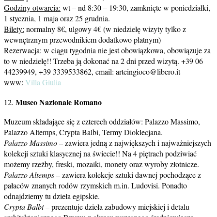
Godziny otwarcia:
wt – nd 8:30 – 19:30, zamknięte w poniedziałki,
1 stycznia, 1 maja oraz 25 grudnia.
Bilety:
normalny 8€, ulgowy 4€ (w niedzielę wizyty tylko z
wewnętrznym przewodnikiem dodatkowo płatnym)
Rezerwacja:
w ciągu tygodnia nie jest obowiązkowa, obowiązuje za
to w niedzielę!! Trzeba ją dokonać na 2 dni przed wizytą. +39 06
44239949, +39 3339533862, email: arteingioco@libero.it
www:
Villa Giulia
Museo Nazionale Romano
12.
Muzeum składające się z czterech oddziałów: Palazzo Massimo,
Palazzo Altemps, Crypta Balbi, Termy Dioklecjana.
Palazzo Massimo
– zawiera jedną z największych i najważniejszych
kolekcji sztuki klasycznej na świecie!! Na 4 piętrach podziwiać
możemy rzeźby, freski, mozaiki, monety oraz wyroby złotnicze.
Palazzo Altemps
– zawiera kolekcje sztuki dawnej pochodzące z
pałaców znanych rodów rzymskich m.in. Ludovisi. Ponadto
odnajdziemy tu dzieła egipskie.
Crypta Balbi
– prezentuje dzieła zabudowy miejskiej i detalu