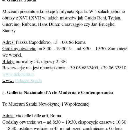
Muzeum prezentuje kolekcję kardynała Spada. W 4 salach zebrano
obrazy z XVI i XVII w. takich mistrzów jak Guido Reni, Tycjan,
Guercino, Rubens, Hans Dürer, Caravaggio czy Jan Brueghel
Starszy.
Adres:
Piazza Capodiferro, 13 – 00186 Roma
Godziny otwarcia:
pn 8:30 – 19:30, śr – nd 8:30 – 19:30. Zamknięte
we wtorki.
Bilety:
normalny 5€, ulgowy 2,50€
Rezerwacja:
nie jest obowiązkowa. +39 06 6832409, +39 06 32810,
www.ticketeria.it
www:
Palazzo Spada
Galleria Nazionale d’Arte Moderna e Contemporanea
5.
To Muzeum Sztuki Nowożytnej i Współczesnej.
Adres:
via delle belle arti, Roma
Godziny otwarcia:
wt – nd 8:30 – 19:30, ekspozycje czasowe 10:30
– 18:30; ostatnie wejście na 45 minut przed zamknięciem. Galeria