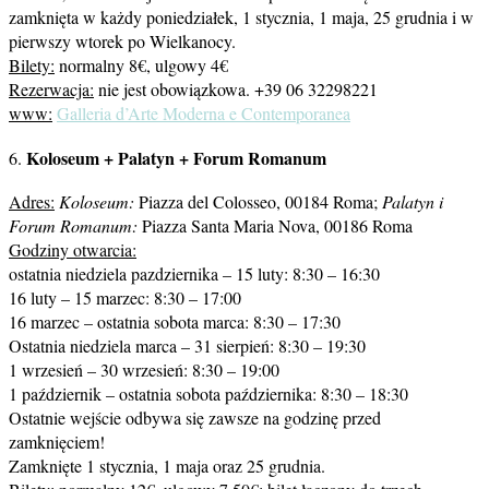
zamknięta w każdy poniedziałek, 1 stycznia, 1 maja, 25 grudnia i w
pierwszy wtorek po Wielkanocy.
Bilety:
normalny 8€, ulgowy 4€
Rezerwacja:
nie jest obowiązkowa. +39 06 32298221
www:
Galleria d’Arte Moderna e Contemporanea
Koloseum + Palatyn + Forum Romanum
6.
Adres:
Koloseum:
Piazza del Colosseo, 00184 Roma;
Palatyn i
Forum Romanum:
Piazza Santa Maria Nova, 00186 Roma
Godziny otwarcia:
ostatnia niedziela pazdziernika – 15 luty: 8:30 – 16:30
16 luty – 15 marzec: 8:30 – 17:00
16 marzec – ostatnia sobota marca: 8:30 – 17:30
Ostatnia niedziela marca – 31 sierpień: 8:30 – 19:30
1 wrzesień – 30 wrzesień: 8:30 – 19:00
1 październik – ostatnia sobota października: 8:30 – 18:30
Ostatnie wejście odbywa się zawsze na godzinę przed
zamknięciem!
Zamknięte 1 stycznia, 1 maja oraz 25 grudnia.