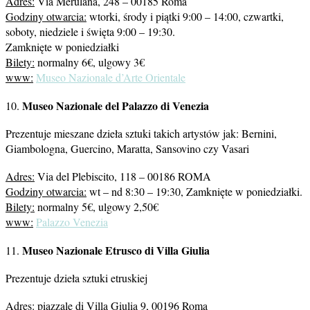
Adres:
Via Merulana, 248 – 00185 Roma
Godziny otwarcia:
wtorki, środy i piątki 9:00 – 14:00, czwartki,
soboty, niedziele i święta 9:00 – 19:30.
Zamknięte w poniedziałki
Bilety:
normalny 6€, ulgowy 3€
www:
Museo Nazionale d’Arte Orientale
Museo Nazionale del Palazzo di Venezia
10.
Prezentuje mieszane dzieła sztuki takich artystów jak: Bernini,
Giambologna, Guercino, Maratta, Sansovino czy Vasari
Adres:
Via del Plebiscito, 118 – 00186 ROMA
Godziny otwarcia:
wt – nd 8:30 – 19:30, Zamknięte w poniedziałki.
Bilety:
normalny 5€, ulgowy 2,50€
www:
Palazzo Venezia
Museo Nazionale Etrusco di Villa Giulia
11.
Prezentuje dzieła sztuki etruskiej
Adres:
piazzale di Villa Giulia 9, 00196 Roma