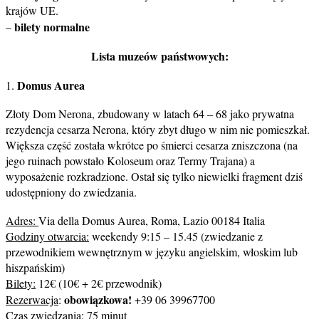
krajów UE.
bilety normalne
–
Lista muzeów państwowych:
Domus Aurea
1.
Złoty Dom Nerona, zbudowany w latach 64 – 68 jako prywatna
rezydencja cesarza Nerona, który zbyt długo w nim nie pomieszkał.
Większa część została wkrótce po śmierci cesarza zniszczona (na
jego ruinach powstało Koloseum oraz Termy Trajana) a
wyposażenie rozkradzione. Ostał się tylko niewielki fragment dziś
udostępniony do zwiedzania.
Adres:
Via della Domus Aurea, Roma, Lazio 00184 Italia
Godziny otwarcia:
weekendy 9:15 – 15.45 (zwiedzanie z
przewodnikiem wewnętrznym w języku angielskim, włoskim lub
hiszpańskim)
Bilety:
12€ (10€ + 2€ przewodnik)
obowiązkowa!
Rezerwacja
:
+39 06 39967700
Czas zwiedzania:
75 minut