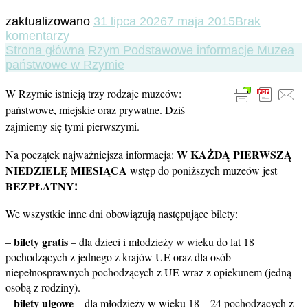
zaktualizowano
31 lipca 2026
7 maja 2015
Brak
do
komentarzy
Muzea
Strona główna
Rzym
Podstawowe informacje
Muzea
państwowe
państwowe w Rzymie
w
W Rzymie istnieją trzy rodzaje muzeów:
Rzymie
państwowe, miejskie oraz prywatne. Dziś
zajmiemy się tymi pierwszymi.
W KAŻDĄ PIERWSZĄ
Na początek najważniejsza informacja:
NIEDZIELĘ MIESIĄCA
wstęp do poniższych muzeów jest
BEZPŁATNY!
We wszystkie inne dni obowiązują następujące bilety:
bilety gratis
–
– dla dzieci i młodzieży w wieku do lat 18
pochodzących z jednego z krajów UE oraz dla osób
niepełnosprawnych pochodzących z UE wraz z opiekunem (jedną
osobą z rodziny).
bilety ulgowe
–
– dla młodzieży w wieku 18 – 24 pochodzących z