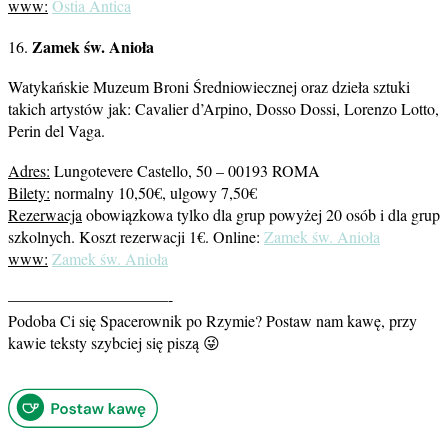
www:
Ostia Antica
Zamek św. Anioła
16.
Watykańskie Muzeum Broni Średniowiecznej oraz dzieła sztuki
takich artystów jak: Cavalier d’Arpino, Dosso Dossi, Lorenzo Lotto,
Perin del Vaga.
Adres:
Lungotevere Castello, 50 – 00193 ROMA
Bilety:
normalny 10,50€, ulgowy 7,50€
Rezerwacja
obowiązkowa tylko dla grup powyżej 20 osób i dla grup
szkolnych. Koszt rezerwacji 1€. Online:
Zamek św. Anioła
www:
Zamek św. Anioła
——————————-
Podoba Ci się Spacerownik po Rzymie? Postaw nam kawę, przy
kawie teksty szybciej się piszą 😜