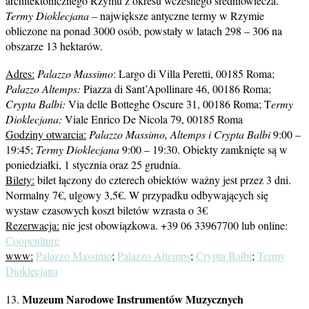
architektonicznego Rzymu z okresu wczesnego średniowiecza.
Termy Dioklecjana
– największe antyczne termy w Rzymie
obliczone na ponad 3000 osób, powstały w latach 298 – 306 na
obszarze 13 hektarów.
Adres:
Palazzo Massimo
: Largo di Villa Peretti, 00185 Roma;
Palazzo Altemps:
Piazza di Sant’Apollinare 46, 00186 Roma;
Crypta Balbi:
Via delle Botteghe Oscure 31, 00186 Roma; T
ermy
Dioklecjana:
Viale Enrico De Nicola 79, 00185 Roma
Godziny otwarcia:
Palazzo Massimo, Altemps i Crypta Balbi
9:00 –
19:45;
Termy Dioklecjana
9:00 – 19:30. Obiekty zamknięte są w
poniedziałki, 1 stycznia oraz 25 grudnia.
Bilety:
bilet łączony do czterech obiektów ważny jest przez 3 dni.
Normalny 7€, ulgowy 3,5€. W przypadku odbywających się
wystaw czasowych koszt biletów wzrasta o 3€
Rezerwacja:
nie jest obowiązkowa. +39 06 33967700 lub online:
Coopculture
www:
Palazzo Massimo
;
Palazzo Altemps
;
Crypta Balbi
;
Termy
Dioklecjana
Muzeum Narodowe Instrumentów Muzycznych
13.