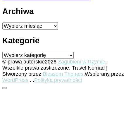
Archiwa
Archiwa
Kategorie
Kategorie
© prawa autorskie2026
Zagubieni w Rzymie
.
Wszelkie prawa zastrzeżone.
Travel Nomad |
Stworzony przez
Blossom Themes
.Wspierany przez
WordPress
. .
Polityka prywatności