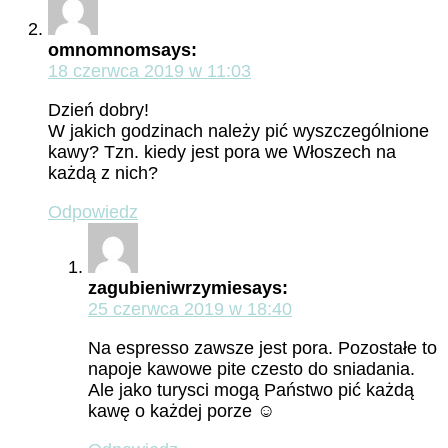
omnomnom
says:
18 czerwca 2019 w 11:03
Dzień dobry!
W jakich godzinach należy pić wyszczególnione
kawy? Tzn. kiedy jest pora we Włoszech na
każdą z nich?
Odpowiedz
zagubieniwrzymie
says:
25 czerwca 2019 w 18:40
Na espresso zawsze jest pora. Pozostałe to
napoje kawowe pite czesto do sniadania.
Ale jako turysci mogą Państwo pić każdą
kawę o każdej porze ☺