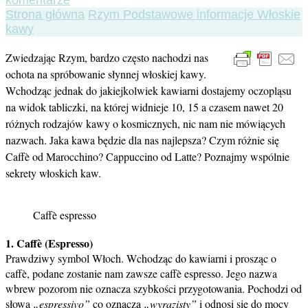
komentarze
Włoskie
Strona główna
Rzym
Podstawowe informacje
Włoskie
kawy
kawy
Zwiedzając Rzym, bardzo często nachodzi nas
ochota na spróbowanie słynnej włoskiej kawy.
Wchodząc jednak do jakiejkolwiek kawiarni dostajemy oczopląsu
na widok tabliczki, na której widnieje 10, 15 a czasem nawet 20
różnych rodzajów kawy o kosmicznych, nic nam nie mówiących
nazwach. Jaka kawa będzie dla nas najlepsza? Czym różnie się
Caffè od Marocchino? Cappuccino od Latte? Poznajmy wspólnie
sekrety włoskich kaw.
Caffè espresso
1. Caffè (Espresso)
Prawdziwy symbol Włoch. Wchodząc do kawiarni i prosząc o
caffè, podane zostanie nam zawsze caffè espresso. Jego nazwa
wbrew pozorom nie oznacza szybkości przygotowania. Pochodzi od
słowa
„espressivo”
co oznacza
„wyrazisty”
i odnosi się do mocy