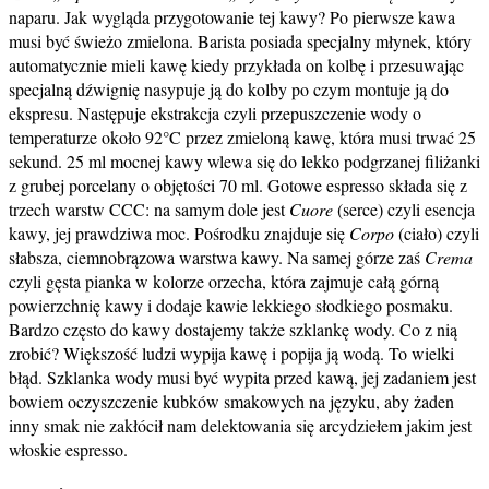
naparu. Jak wygląda przygotowanie tej kawy? Po pierwsze kawa
musi być świeżo zmielona. Barista posiada specjalny młynek, który
automatycznie mieli kawę kiedy przykłada on kolbę i przesuwając
specjalną dźwignię nasypuje ją do kolby po czym montuje ją do
ekspresu. Następuje ekstrakcja czyli przepuszczenie wody o
temperaturze około 92°C przez zmieloną kawę, która musi trwać 25
sekund. 25 ml mocnej kawy wlewa się do lekko podgrzanej filiżanki
z grubej porcelany o objętości 70 ml. Gotowe espresso składa się z
trzech warstw CCC: na samym dole jest
Cuore
(serce) czyli esencja
kawy, jej prawdziwa moc. Pośrodku znajduje się
Corpo
(ciało) czyli
słabsza, ciemnobrązowa warstwa kawy. Na samej górze zaś
Crema
czyli gęsta pianka w kolorze orzecha, która zajmuje całą górną
powierzchnię kawy i dodaje kawie lekkiego słodkiego posmaku.
Bardzo często do kawy dostajemy także szklankę wody. Co z nią
zrobić? Większość ludzi wypija kawę i popija ją wodą. To wielki
błąd. Szklanka wody musi być wypita przed kawą, jej zadaniem jest
bowiem oczyszczenie kubków smakowych na języku, aby żaden
inny smak nie zakłócił nam delektowania się arcydziełem jakim jest
włoskie espresso.