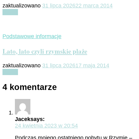
zaktualizowano
31 lipca 2026
22 marca 2014
Czytaj
Podstawowe informacje
Lato, lato czyli rzymskie plaże
zaktualizowano
31 lipca 2026
17 maja 2014
Czytaj
4 komentarze
Jacek
says:
24 kwietnia 2023 w 20:54
Podczas mojego ostatniego pobytu w Rzymie –