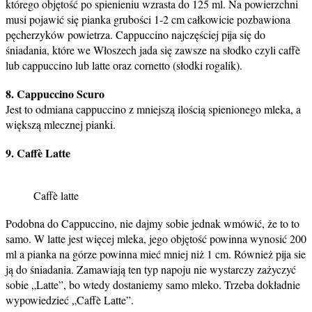
którego objętość po spienieniu wzrasta do 125 ml. Na powierzchni
musi pojawić się pianka grubości 1-2 cm całkowicie pozbawiona
pęcherzyków powietrza. Cappuccino najczęściej pija się do
śniadania, które we Włoszech jada się zawsze na słodko czyli caffè
lub cappuccino lub latte oraz cornetto (słodki rogalik).
8. Cappuccino Scuro
Jest to odmiana cappuccino z mniejszą ilością spienionego mleka, a
większą mlecznej pianki.
9. Caffè Latte
Caffè latte
Podobna do Cappuccino, nie dajmy sobie jednak wmówić, że to to
samo. W latte jest więcej mleka, jego objętość powinna wynosić 200
ml a pianka na górze powinna mieć mniej niż 1 cm. Również pija sie
ją do śniadania. Zamawiają ten typ napoju nie wystarczy zażyczyć
sobie „Latte”, bo wtedy dostaniemy samo mleko. Trzeba dokładnie
wypowiedzieć „Caffè Latte”.