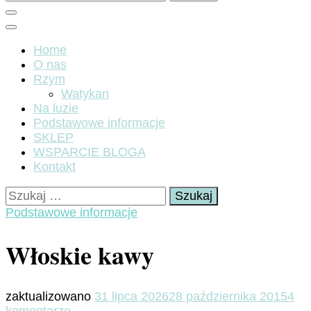
Home
O nas
Rzym
Watykan
Na luzie
Podstawowe informacje
SKLEP
WSPARCIE BLOGA
Kontakt
Szukaj:
Podstawowe informacje
Włoskie kawy
zaktualizowano
31 lipca 2026
28 października 2015
4
do