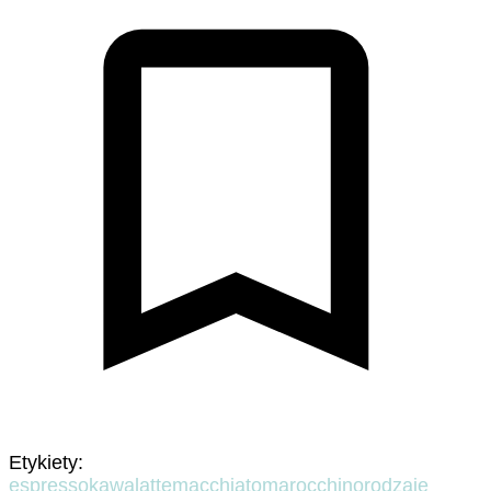
Etykiety:
espresso
kawa
latte
macchiato
marocchino
rodzaje