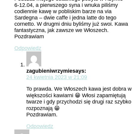
6-12.04, a pierwszego syna i wnuka piliśmy
codiennie kawę w pobliskim barze na via
Sardegna – dwie caffe i jedna latte do tego
cornetto. W drugmi dniu byliśmy już swoi. Kawa
fantastyczna, jak zawsze we Włoszech.
Pozdrawiam
Odpowiedz
zagubieniwrzymie
says:
24 kwietnia 2023 w 21:09
To prawda. We Włoszech kawa jest dobra w
większości kawiarni 😁 Włosi zapamiętują
twarze i gdy przychodzi się drugi raz szybko
rozpoznają 😁
Pozdrawiam.
Odpowiedz