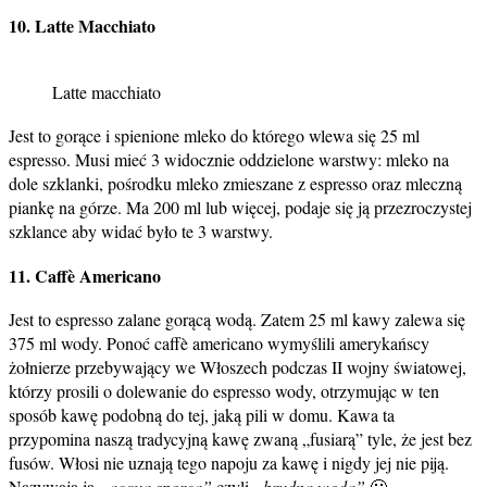
10. Latte Macchiato
Latte macchiato
Jest to gorące i spienione mleko do którego wlewa się 25 ml
espresso. Musi mieć 3 widocznie oddzielone warstwy: mleko na
dole szklanki, pośrodku mleko zmieszane z espresso oraz mleczną
piankę na górze. Ma 200 ml lub więcej, podaje się ją przezroczystej
szklance aby widać było te 3 warstwy.
11. Caffè Americano
Jest to espresso zalane gorącą wodą. Zatem 25 ml kawy zalewa się
375 ml wody. Ponoć caffè americano wymyślili amerykańscy
żołnierze przebywający we Włoszech podczas II wojny światowej,
którzy prosili o dolewanie do espresso wody, otrzymując w ten
sposób kawę podobną do tej, jaką pili w domu. Kawa ta
przypomina naszą tradycyjną kawę zwaną „fusiarą” tyle, że jest bez
fusów. Włosi nie uznają tego napoju za kawę i nigdy jej nie piją.
Nazywają ją
„acqua sporca”
czyli
„brudna woda”
🙂