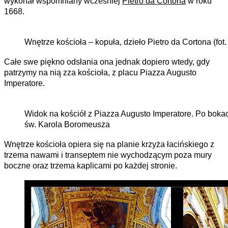
wykonał wspomniany wcześniej
Pietro da Cortona
w roku
1668.
Wnętrze kościoła – kopuła, dzieło Pietro da Cortona (fot
Całe swe piękno odsłania ona jednak dopiero wtedy, gdy
patrzymy na nią zza kościoła, z placu Piazza Augusto
Imperatore.
Widok na kościół z Piazza Augusto Imperatore. Po boka
św. Karola Boromeusza
Wnętrze kościoła opiera się na planie krzyża łacińskiego z
trzema nawami i transeptem nie wychodzącym poza mury
boczne oraz trzema kaplicami po każdej stronie.