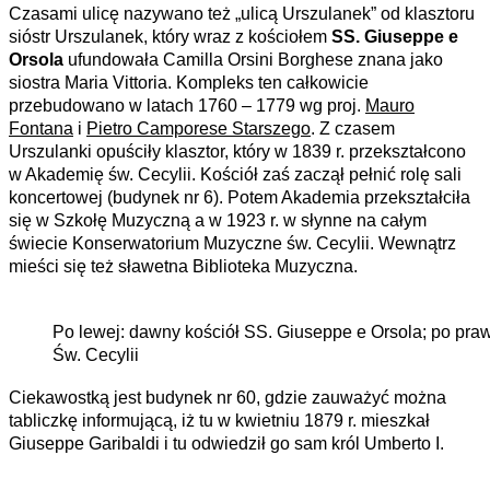
Czasami ulicę nazywano też „ulicą Urszulanek” od klasztoru
sióstr Urszulanek, który wraz z kościołem
SS. Giuseppe e
Orsola
ufundowała Camilla Orsini Borghese znana jako
siostra Maria Vittoria. Kompleks ten całkowicie
przebudowano w latach 1760 – 1779 wg proj.
Mauro
Fontana
i
Pietro Camporese Starszego
. Z czasem
Urszulanki opuściły klasztor, który w 1839 r. przekształcono
w Akademię św. Cecylii. Kościół zaś zaczął pełnić rolę sali
koncertowej (budynek nr 6). Potem Akademia przekształciła
się w Szkołę Muzyczną a w 1923 r. w słynne na całym
świecie Konserwatorium Muzyczne św. Cecylii. Wewnątrz
mieści się też sławetna Biblioteka Muzyczna.
Po lewej: dawny kościół SS. Giuseppe e Orsola; po pr
Św. Cecylii
Ciekawostką jest budynek nr 60, gdzie zauważyć można
tabliczkę informującą, iż tu w kwietniu 1879 r. mieszkał
Giuseppe Garibaldi i tu odwiedził go sam król Umberto I.