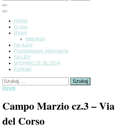
Home
O nas
Rzym
Watykan
Na luzie
Podstawowe informacje
SKLEP
WSPARCIE BLOGA
Kontakt
Szukaj:
Rzym
Campo Marzio cz.3 – Via
del Corso