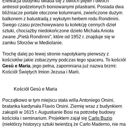
Elewacja budynku składa się z dwóch pięter i dwóch
antresol podzelonych boniowanymi pilastrami. Posiada dwa
bliźniacze portale otoczone kolumnami, zwieńczone dużym
balkonem z balustradą z wykutym herbem rodu Rondinini.
Swego czasu przechowywano tu kolekcję cennych dzieł
sztuki, chociażby niedokończone dzieło Michała Anioła
zwane „Pietà Rondinini”, które od 1952 r. znajduje się w
zamku Sforzów w Mediolanie.
Trochę dalej po lewej stronie napotykamy pierwszy z
kościołów jakie zobaczymy podczas tego spaceru. To kościół
Gesù e Maria
, jego pełna, zapomniana już nazwa brzmi:
Kościół Świętych Imion Jezusa i Marii.
Kościół Gesù e Maria
Początkowo w tym miejscu stała willa Antoniego Orsini,
bratanka kardynała Flavio Orsini. Ziemię wraz z budynkiem
zakupili w 1615 r. Augustianie Bosi na potrzebę budowy
kościoła i seminarium. Projektem zajął się
Carlo Buzio
(niektórzy historycy sztuki twierdzą że Carlo Maderno, nie ma