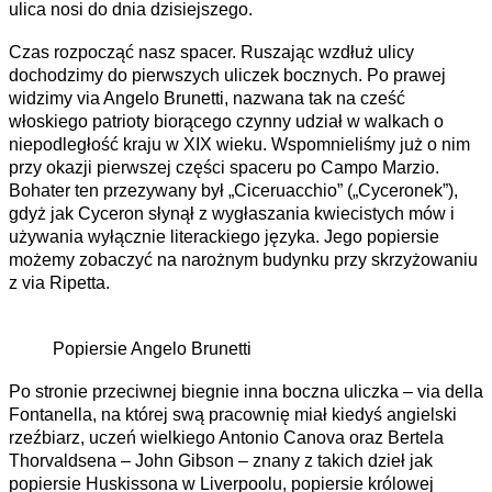
ulica nosi do dnia dzisiejszego.
Czas rozpocząć nasz spacer. Ruszając wzdłuż ulicy
dochodzimy do pierwszych uliczek bocznych. Po prawej
widzimy via Angelo Brunetti, nazwana tak na cześć
włoskiego patrioty biorącego czynny udział w walkach o
niepodległość kraju w XIX wieku. Wspomnieliśmy już o nim
przy okazji pierwszej części spaceru po Campo Marzio.
Bohater ten przezywany był „Ciceruacchio” („Cyceronek”),
gdyż jak Cyceron słynął z wygłaszania kwiecistych mów i
używania wyłącznie literackiego języka. Jego popiersie
możemy zobaczyć na narożnym budynku przy skrzyżowaniu
z via Ripetta.
Popiersie Angelo Brunetti
Po stronie przeciwnej biegnie inna boczna uliczka – via della
Fontanella, na której swą pracownię miał kiedyś angielski
rzeźbiarz, uczeń wielkiego Antonio Canova oraz Bertela
Thorvaldsena – John Gibson – znany z takich dzieł jak
popiersie Huskissona w Liverpoolu, popiersie królowej