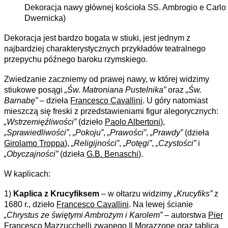
Dekoracja nawy głównej kościoła SS. Ambrogio e Carlo a
Dwernicka)
Dekoracja jest bardzo bogata w stiuki, jest jednym z
najbardziej charakterystycznych przykładów teatralnego
przepychu późnego baroku rzymskiego.
Zwiedzanie zaczniemy od prawej nawy, w której widzimy
stiukowe posągi
„Św. Matroniana Pustelnika”
oraz
„Św.
Barnabę”
– dzieła
Francesco Cavallini
. U góry natomiast
mieszczą się freski z przedstawieniami figur alegorycznych:
„Wstrzemięźliwości”
(dzieło
Paolo Albertoni
),
„Sprawiedliwości”
,
„Pokoju”
,
„Prawości”
,
„Prawdy”
(dzieła
Girolamo Troppa
),
„Religijności”
,
„Potęgi”
,
„Czystości”
i
„Obyczajności”
(dzieła
G.B. Benaschi
).
W kaplicach:
1)
Kaplica z Krucyfiksem
– w ołtarzu widzimy
„Krucyfiks”
z
1680 r., dzieło
Francesco Cavallini
. Na lewej ścianie
„Chrystus ze świętymi Ambrożym i Karolem”
– autorstwa
Pier
Francesco Mazzucchelli
zwanego Il Morazzone oraz tablica