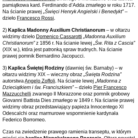
pamiątkowa kard. Ferdinando d’Adda zmarłego w roku 1717.
Na ścianie prawej
„Święci Henryk Angielski i Benedykt”
–
dzieło
Francesco Rossi
.
2)
Kaplica Madonny Auxilium Christianorum
– w ołtarzu
widzimy dzieło
Domenico Cassarotti
„Madonna Auxilium
Christianorum”
z 1856 r. Na ścianie lewej
„Św. Rita z Cascia”
(XIX w.), która jest patronką spraw trudnych. Na ścianie
prawej pomnik Bernardino Jacopucci.
3)
Kaplica Świętej Rodziny
(dawniej św. Barnaby) – w
ołtarzu widzimy XIX – wieczny obraz
„Święta Rodzina”
autorstwa
Angelo Zoffoli
. Na ścianie lewej
„Madonna z
Dzieciątkiem i św. Franciszkiem”
– dzieło
Pier Francesco
Mazzucchelli
zwanego Il Morazzone oraz pomnik grobowy
Giovanni Battista Dies zmarłego w 1849 r. Na ścianie prawej
widzimy obraz przedstawiający papieża Innocentego XI
Odescalchi oraz marmurowe wspomnienie kardynała
Federico Borromeo.
Czas na zwiedzenie prawego ramienia transeptu, w którym