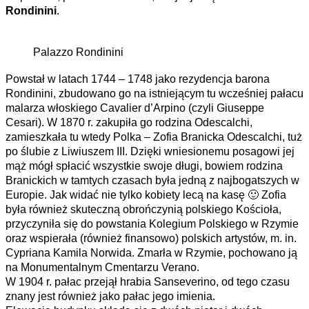
Rondinini
.
Palazzo Rondinini
Powstał w latach 1744 – 1748 jako rezydencja barona
Rondinini, zbudowano go na istniejącym tu wcześniej pałacu
malarza włoskiego Cavalier d’Arpino (czyli Giuseppe
Cesari). W 1870 r. zakupiła go rodzina Odescalchi,
zamieszkała tu wtedy Polka – Zofia Branicka Odescalchi, tuż
po ślubie z Liwiuszem III. Dzięki wniesionemu posagowi jej
mąż mógł spłacić wszystkie swoje długi, bowiem rodzina
Branickich w tamtych czasach była jedną z najbogatszych w
Europie. Jak widać nie tylko kobiety lecą na kasę 🙂 Zofia
była również skuteczną obrończynią polskiego Kościoła,
przyczyniła się do powstania Kolegium Polskiego w Rzymie
oraz wspierała (również finansowo) polskich artystów, m. in.
Cypriana Kamila Norwida. Zmarła w Rzymie, pochowano ją
na Monumentalnym Cmentarzu Verano.
W 1904 r. pałac przejął hrabia Sanseverino, od tego czasu
znany jest również jako pałac jego imienia.