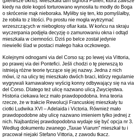
(pierwsze okno). Mieszkała tam signora Pulieri, która zawsze
kiedy na dole kogoś torturowano wynosiła tu modły do Boga
o skrócenie mąk nieboraka. Myliłby się ten, kto pomyślałby,
że robiła to z litości. Po prostu nie mogła wytrzymać
wrzeszczących w niebogłosy ofiar kata. W końcu na skraju
wyczerpania podjęła decyzję o zamurowaniu okna i odtąd
mieszkała w ciemności. Dziś po belce został jedynie
niewielki ślad w postaci małego haka oczkowego.
Kolejnymi odnogami via del Corso są: po lewej via Vittoria,
po prawej via dei Pontefici. Jeśli chodzi o tę pierwszą to
istnieją różne teorie tyczące się jej nazwy. Jedna z nich
mówi, iż na ulicy tej mieszkało dwóch braci, którzy regularnie
wygrywali karnawałowy wyścig konny odbywający się na via
del Corso. Dlatego też ulicę nazwano ulicą Zwycięstwa.
Historia ciekawa lecz mało prawdopodobna. Inna teoria
rzecze, że w trakcie Rewolucji Francuskiej mieszkały tu
ciotki Ludwika XVI – Adelaida i Victoria. Również mało
prawdopodobne aby ulicę nazwano imieniem tylko jednej z
nich. Najbardziej prawdopodobna wydaje się być opcja nr 3.
Według dokumentu zwanego „Taxae Viarum” mieszkał tu i
pracował niejaki Stefano Vittoria, z zawodu tkacz.