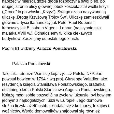
naprzeciw miejsca gdzie droga rozpoczyna swój bieg, po
drugiej stronie ulicy głównej, obok kościoła stał wielki krzyż
(„Croce” to po włosku „Krzyż”). Swego czasu nazywano tą
uliczkę „Drogą Krzyżową Trójcy Św”. Uliczkę zamieszkiwali
głównie artyści flamandzcy jak Peter Paul Rubens i
francuscy jak Elisabeth Vigée – Lebrun (najsłynniejsza
malarka XVIII w.). Odnajdziemy tu kilka ciekawych
budynków. Zacznijmy od ostatniego z nich.
Pod nr 81 widzimy
Palazzo Poniatowski
.
Palazzo Poniatowski
Tak, tak….dobrze Wam się kojarzy…..z Polską 🙂 Pałac
powstał bowiem w 1794 r. wg proj.
Giuseppe Valadier
jako
rezydencja księcia Stanisława Poniatowskiego, bratanka
ostatniego króla Polski Stanisława Augusta Poniatowskiego.
Książę mógł sobie pozwolić na życie w luksusie, był bowiem
jednym z najbogatszych ludzi w Europie! Jego domowa
służba liczyła aż 40 osób, składała się z kucharzy, lokajów i
woźniców. Wśród domowników znajdował się również