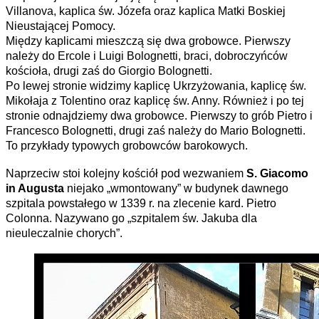
Villanova, kaplica św. Józefa oraz kaplica Matki Boskiej
Nieustającej Pomocy.
Między kaplicami mieszczą się dwa grobowce. Pierwszy
należy do Ercole i Luigi Bolognetti, braci, dobroczyńców
kościoła, drugi zaś do Giorgio Bolognetti.
Po lewej stronie widzimy kaplicę Ukrzyżowania, kaplicę św.
Mikołaja z Tolentino oraz kaplicę św. Anny. Również i po tej
stronie odnajdziemy dwa grobowce. Pierwszy to grób Pietro i
Francesco Bolognetti, drugi zaś należy do Mario Bolognetti.
To przykłady typowych grobowców barokowych.
Naprzeciw stoi kolejny kościół pod wezwaniem
S. Giacomo
in Augusta
niejako „wmontowany” w budynek dawnego
szpitala powstałego w 1339 r. na zlecenie kard. Pietro
Colonna. Nazywano go „szpitalem św. Jakuba dla
nieuleczalnie chorych”.