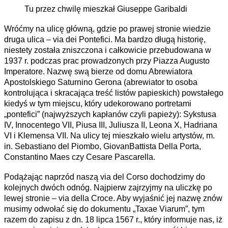
Tu przez chwilę mieszkał Giuseppe Garibaldi
Wróćmy na ulicę główną, gdzie po prawej stronie wiedzie
druga ulica – via dei Pontefici. Ma bardzo długą historię,
niestety została zniszczona i całkowicie przebudowana w
1937 r. podczas prac prowadzonych przy Piazza Augusto
Imperatore. Nazwę swą bierze od domu Abrewiatora
Apostolskiego Saturnino Gerona (abrewiator to osoba
kontrolująca i skracająca treść listów papieskich) powstałego
kiedyś w tym miejscu, który udekorowano portretami
„pontefici” (najwyższych kapłanów czyli papieży): Sykstusa
IV, Innocentego VII, Piusa III, Juliusza II, Leona X, Hadriana
VI i Klemensa VII. Na ulicy tej mieszkało wielu artystów, m.
in. Sebastiano del Piombo, GiovanBattista Della Porta,
Constantino Maes czy Cesare Pascarella.
Podążając naprzód naszą via del Corso dochodzimy do
kolejnych dwóch odnóg. Najpierw zajrzyjmy na uliczkę po
lewej stronie – via della Croce. Aby wyjaśnić jej nazwę znów
musimy odwołać się do dokumentu „Taxae Viarum”, tym
razem do zapisu z dn. 18 lipca 1567 r., który informuje nas, iż