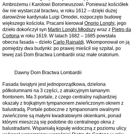
Ambrożemu i Karolowi Boromeuszowi. Ponieważ kościółek
ów nie wystarczał bractwu, w roku 1612 – dzięki dużej
darowiźnie kardynała Luigi Omodei, rozpoczęto budowę
większego kościoła. Pracami kierował
Onorio Longhi
, jego
dzieło dokończył syn
Martin Longhi Młodszy
wraz z
Pietro da
Cortona
w roku 1619. W latach 1682 – 1685 powstała
obecna fasada – dzieło
Carlo Rainaldi
. Wkomponował on ją
pomiędzy dwa budynki: po prawej mieścił się szpital, po
lewej zaś Dom Bractwa Lombardii oraz małe oratorium.
Dawny Dom Bractwa Lombardii
Fasada świątyni jest jednoporządkowa, dzielona
półkolumnami na 3 części, z atrakcyjnym łamanym
frontonem. Ma 3 portale, z czego centralny najbardziej
okazały z trojkątnym tympanonem zwieńczonym oknem z
balustradą. Portale poboczne z tympanonami owalnymi
zwieńczone są małymi kwadratowymi okienkami, ponad
którymi mieszczą się podobne do centralnego okna z
balustradami. Wspaniałą kopułę widoczną z poziomu ulicy