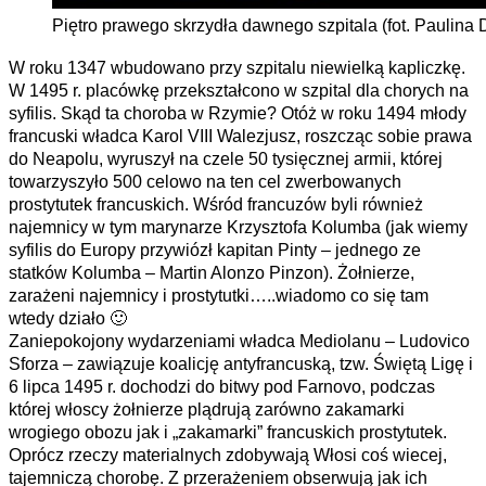
Piętro prawego skrzydła dawnego szpitala (fot. Paulina
W roku 1347 wbudowano przy szpitalu niewielką kapliczkę.
W 1495 r. placówkę przekształcono w szpital dla chorych na
syfilis. Skąd ta choroba w Rzymie? Otóż w roku 1494 młody
francuski władca Karol VIII Walezjusz, roszcząc sobie prawa
do Neapolu, wyruszył na czele 50 tysięcznej armii, której
towarzyszyło 500 celowo na ten cel zwerbowanych
prostytutek francuskich. Wśród francuzów byli również
najemnicy w tym marynarze Krzysztofa Kolumba (jak wiemy
syfilis do Europy przywiózł kapitan Pinty – jednego ze
statków Kolumba – Martin Alonzo Pinzon). Żołnierze,
zarażeni najemnicy i prostytutki…..wiadomo co się tam
wtedy działo 🙂
Zaniepokojony wydarzeniami władca Mediolanu – Ludovico
Sforza – zawiązuje koalicję antyfrancuską, tzw. Świętą Ligę i
6 lipca 1495 r. dochodzi do bitwy pod Farnovo, podczas
której włoscy żołnierze plądrują zarówno zakamarki
wrogiego obozu jak i „zakamarki” francuskich prostytutek.
Oprócz rzeczy materialnych zdobywają Włosi coś wiecej,
tajemniczą chorobę. Z przerażeniem obserwują jak ich