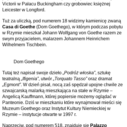
Victorii w Pałacu Buckingham czy grobowiec księżnej
Leicester w Longford.
Tuż za uliczką, pod numerem 18 widzimy kamienicę zwaną
Casa di Goethe
(Dom Goethego), w którym podczas pobytu
w Rzymie mieszkał Johann Wolfgang von Goethe razem ze
swym przyjacielem, malarzem Johannem Heinrichem
Wilhelmem Tischbein.
Dom Goethego
Tutaj też napisał swoje dzieło
„Podróż włoska”
, sztukę
teatralną
„Ifigenia”
, utwór
„Torquato Tasso”
oraz dramat
„Egmont”
. W dzień pisał, nocą zaś spędzał upojne chwile ze
szwajcarską malarką mieszkająca na stałe w Rzymie –
Angelicą Kauffmann, której popiersie możemy oglądać w
Panteonie. Dziś w mieszkaniu które wynajmował mieści się
Muzeum Goethego oraz Instytut Kultury Niemieckiej w
Rzymie – instytucje otwarte w 1997 r.
Naprzeciw, pod numerem 518, znajduje się
Palazzo