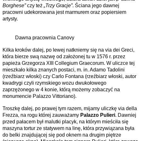
Borghese”
czy też
„Trzy Gracje”
. Ściana jego dawnej
pracowni udekorowana jest marmurem oraz popiersiem
artysty.
Dawna pracownia Canovy
Kilka kroków dalej, po lewej natkniemy się na via dei Greci,
która bierze swą nazwę od założonej tu w 1576 r. przez
papieża Grzegorza XIII Collegium Graecorum. W uliczce tej
mieszkało kilka znanych postaci, m. in. Adamo Tadolini
(rzeźbiarz włoski) czy Carlo Fontana (rzeźbiarz włoski, autor
kwadrygi czyli rzymskiego wozu dwukołowego
zaprzężonego w 4 konie, którą możemy zobaczyć na
monumencie Palazzo Vittoriano).
Troszkę dalej, po prawej tym razem, mijamy uliczkę via della
Frezza, na rogu której zauważamy
Palazzo Pulieri
. Dawniej
przed pałacem był malutki placyk, na którym mieściła się
maszyna tortur ze statywem na linę, która przywiązana była
do belki znajdującej się pod oknem na drugim piętrze