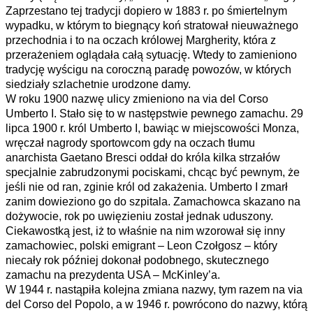
Zaprzestano tej tradycji dopiero w 1883 r. po śmiertelnym
wypadku, w którym to biegnący koń stratował nieuważnego
przechodnia i to na oczach królowej Margherity, która z
przerażeniem oglądała całą sytuację. Wtedy to zamieniono
tradycję wyścigu na coroczną paradę powozów, w których
siedziały szlachetnie urodzone damy.
W roku 1900 nazwę ulicy zmieniono na via del Corso
Umberto I. Stało się to w następstwie pewnego zamachu. 29
lipca 1900 r. król Umberto I, bawiąc w miejscowości Monza,
wręczał nagrody sportowcom gdy na oczach tłumu
anarchista Gaetano Bresci oddał do króla kilka strzałów
specjalnie zabrudzonymi pociskami, chcąc być pewnym, że
jeśli nie od ran, zginie król od zakażenia. Umberto I zmarł
zanim dowieziono go do szpitala. Zamachowca skazano na
dożywocie, rok po uwięzieniu został jednak uduszony.
Ciekawostką jest, iż to właśnie na nim wzorował się inny
zamachowiec, polski emigrant – Leon Czołgosz – który
niecały rok później dokonał podobnego, skutecznego
zamachu na prezydenta USA – McKinley’a.
W 1944 r. nastąpiła kolejna zmiana nazwy, tym razem na via
del Corso del Popolo, a w 1946 r. powrócono do nazwy, którą