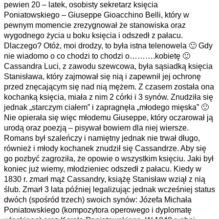
pewien 20 – latek, osobisty sekretarz księcia
Poniatowskiego – Giuseppe Gioacchino Belli, który w
pewnym momencie zrezygnował że stanowiska oraz
wygodnego życia u boku księcia i odszedł z pałacu.
Dlaczego? Otóż, moi drodzy, to była istna telenowela 🙂 Gdy
nie wiadomo o co chodzi to chodzi o……….kobietę 🙂
Cassandra Luci, z zawodu szewcowa, była sąsiadką księcia
Stanisława, który zajmował się nią i zapewnił jej ochronę
przed znęcającym się nad nią mężem. Z czasem została ona
kochanką księcia, miała z nim 2 córki i 3 synów. Znudziła się
jednak „starczym ciałem” i zapragnęła „młodego mięska” 🙂
Nie opierała się więc młodemu Giuseppe, który oczarował ją
urodą oraz poezją – pisywał bowiem dla niej wiersze.
Romans był szaleńczy i namiętny jednak nie trwał długo,
również i młody kochanek znudził się Cassandrze. Aby się
go pozbyć zagroziła, że opowie o wszystkim księciu. Jaki był
koniec już wiemy, młodzieniec odszedł z pałacu. Kiedy w
1830 r. zmarł mąż Cassandry, książę Stanisław wziął z nią
ślub. Zmarł 3 lata później legalizując jednak wcześniej status
dwóch (spośród trzech) swoich synów: Józefa Michała
Poniatowskiego (kompozytora operowego i dyplomatę