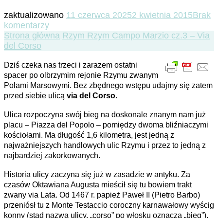
zaktualizowano
11 czerwca 2025
2 kwietnia 2015
Brak
do
komentarzy
Campo
Strona główna
Rzym
Rzym
Campo Marzio cz.3 – Via
Marzio
del Corso
cz.3
Dziś czeka nas trzeci i zarazem ostatni
–
spacer po olbrzymim rejonie Rzymu zwanym
Via
Polami Marsowymi. Bez zbędnego wstępu udajmy się zatem
del
przed siebie ulicą
Corso
via del Corso
.
Ulica rozpoczyna swój bieg na doskonale znanym nam już
placu – Piazza del Popolo – pomiędzy dwoma bliźniaczymi
kościołami. Ma długość 1,6 kilometra, jest jedną z
najważniejszych handlowych ulic Rzymu i przez to jedną z
najbardziej zakorkowanych.
Historia ulicy zaczyna się już w zasadzie w antyku. Za
czasów Oktawiana Augusta mieścił się tu bowiem trakt
zwany via Lata. Od 1467 r. papież Paweł II (Pietro Barbo)
przeniósł tu z Monte Testaccio coroczny karnawałowy wyścig
konny (stąd nazwa ulicy, „corso” po włosku oznacza „bieg”).