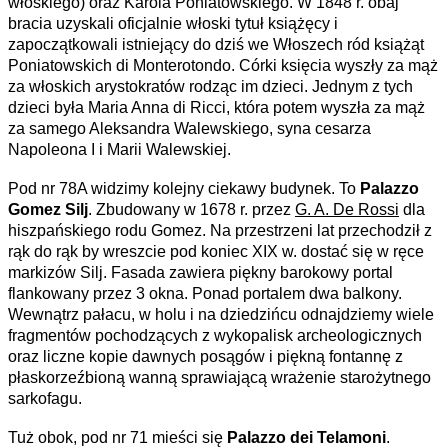
włoskiego) oraz Karola Poniatowskiego. W 1848 r. obaj
bracia uzyskali oficjalnie włoski tytuł książęcy i
zapoczątkowali istniejący do dziś we Włoszech ród książąt
Poniatowskich di Monterotondo. Córki księcia wyszły za mąż
za włoskich arystokratów rodząc im dzieci. Jednym z tych
dzieci była Maria Anna di Ricci, która potem wyszła za mąż
za samego Aleksandra Walewskiego, syna cesarza
Napoleona I i Marii Walewskiej.
Pod nr 78A widzimy kolejny ciekawy budynek. To
Palazzo
Gomez Silj
. Zbudowany w 1678 r. przez
G. A. De Rossi
dla
hiszpańskiego rodu Gomez. Na przestrzeni lat przechodził z
rąk do rąk by wreszcie pod koniec XIX w. dostać się w ręce
markizów Silj. Fasada zawiera piękny barokowy portal
flankowany przez 3 okna. Ponad portalem dwa balkony.
Wewnątrz pałacu, w holu i na dziedzińcu odnajdziemy wiele
fragmentów pochodzących z wykopalisk archeologicznych
oraz liczne kopie dawnych posągów i piękną fontannę z
płaskorzeźbioną wanną sprawiającą wrażenie starożytnego
sarkofagu.
Tuż obok, pod nr 71 mieści się
Palazzo dei Telamoni
.