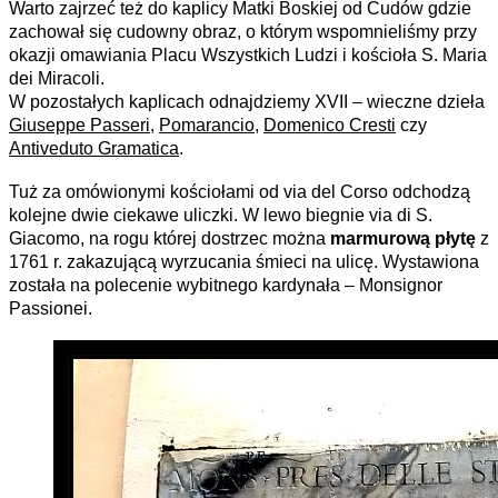
Warto zajrzeć też do kaplicy Matki Boskiej od Cudów gdzie
zachował się cudowny obraz, o którym wspomnieliśmy przy
okazji omawiania Placu Wszystkich Ludzi i kościoła S. Maria
dei Miracoli.
W pozostałych kaplicach odnajdziemy XVII – wieczne dzieła
Giuseppe Passeri
,
Pomarancio
,
Domenico Cresti
czy
Antiveduto Gramatica
.
Tuż za omówionymi kościołami od via del Corso odchodzą
kolejne dwie ciekawe uliczki. W lewo biegnie via di S.
Giacomo, na rogu której dostrzec można
marmurową płytę
z
1761 r. zakazującą wyrzucania śmieci na ulicę. Wystawiona
została na polecenie wybitnego kardynała – Monsignor
Passionei.