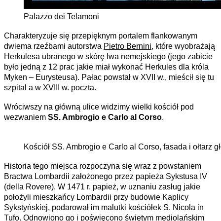
Palazzo dei Telamoni
Charakteryzuje się przepięknym portalem flankowanym
dwiema rzeźbami autorstwa
Pietro Bernini
, które wyobrażają
Herkulesa ubranego w skórę lwa nemejskiego (jego zabicie
było jedną z 12 prac jakie miał wykonać Herkules dla króla
Myken – Eurysteusa). Pałac powstał w XVII w., mieścił się tu
szpital a w XVIII w. poczta.
Wróciwszy na główną ulice widzimy wielki kościół pod
wezwaniem
SS. Ambrogio e Carlo al Corso
.
Kościół SS. Ambrogio e Carlo al Corso, fasada i ołtarz 
Historia tego miejsca rozpoczyna się wraz z powstaniem
Bractwa Lombardii założonego przez papieża Sykstusa IV
(della Rovere). W 1471 r. papież, w uznaniu zasług jakie
położyli mieszkańcy Lombardii przy budowie Kaplicy
Sykstyńskiej, podarował im malutki kościółek S. Nicola in
Tufo. Odnowiono go i poświęcono świętym mediolańskim