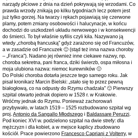
narządy płciowe z dnia na dzień pokrywają się wrzodami. Co
prawda wrzody znikają po kilku tygodniach lecz potem jest
już tylko gorzej. Na twarzy i rękach pojawiają się czerwone
plamy, potem zmiany osobowości i halucynacje, w końcu
dochodzi do uszkodzeń układu nerwowego i w konsekwencji
do śmierci. To był właśnie syfilis czyli kiła. Nazywano ją
wtedy „chorobą francuską” gdyż zarażono się od Francuzów,
a w zasadzie od Francuzek 🙂 (stąd też inna nazwa choroby
– „Franca”). Nadano jej również inne ciekawe nazwy, np.
choroba sekretna, pani franca, dziki świerzb, ospa miłosna i
moja ulubiona nazwa: niemoc kurewników 🙂
Do Polski choroba dotarła jeszcze tego samego roku. Jak
pisał kronikarz Marcin Bielski: „stało się to przez pewną
białogłową, co na odpusty do Rzymu chadzała” 🙂 Pierwszy
szpital otwarto jednak dopiero w 1528 r. w Krakowie.
Wróćmy jednak do Rzymu. Ponieważ zachorowań
przybywało, w latach 1519 – 1525 rozbudowano szpital wg
proj.
Antonio da Sangallo Młodszego
i
Baldassare Peruzzi
.
Pod koniec XVI w. podzielono szpital na dwie strefy: dla
mężczyzn i dla kobiet, a w mejsce kaplicy zbudowano
kościół. Prace powierzono
Francesco Capriani z Volterry
, w