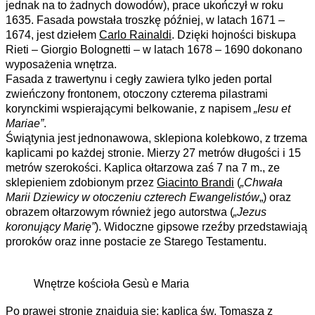
jednak na to żadnych dowodów), prace ukończył w roku
1635. Fasada powstała troszkę później, w latach 1671 –
1674, jest dziełem
Carlo Rainaldi
. Dzięki hojności biskupa
Rieti – Giorgio Bolognetti – w latach 1678 – 1690 dokonano
wyposażenia wnętrza.
Fasada z trawertynu i cegły zawiera tylko jeden portal
zwieńczony frontonem, otoczony czterema pilastrami
korynckimi wspierającymi belkowanie, z napisem
„Iesu et
Mariae”
.
Świątynia jest jednonawowa, sklepiona kolebkowo, z trzema
kaplicami po każdej stronie. Mierzy 27 metrów długości i 15
metrów szerokości. Kaplica ołtarzowa zaś 7 na 7 m., ze
sklepieniem zdobionym przez
Giacinto Brandi
(
„Chwała
Marii Dziewicy w otoczeniu czterech Ewangelistów
„) oraz
obrazem ołtarzowym również jego autorstwa (
„Jezus
koronujący Marię”
). Widoczne gipsowe rzeźby przedstawiają
proroków oraz inne postacie ze Starego Testamentu.
Wnętrze kościoła Gesù e Maria
Po prawej stronie znajdują się: kaplica św. Tomasza z