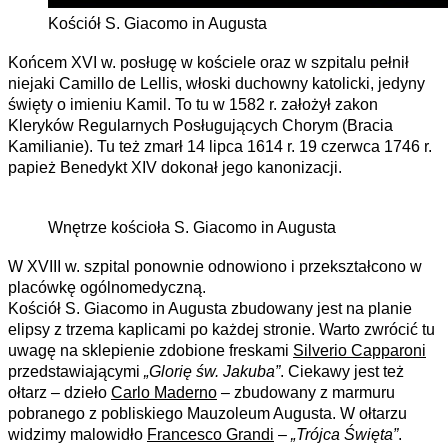
Kościół S. Giacomo in Augusta
Końcem XVI w. posługę w kościele oraz w szpitalu pełnił
niejaki Camillo de Lellis, włoski duchowny katolicki, jedyny
święty o imieniu Kamil. To tu w 1582 r. założył zakon
Kleryków Regularnych Posługujących Chorym (Bracia
Kamilianie). Tu też zmarł 14 lipca 1614 r. 19 czerwca 1746 r.
papież Benedykt XIV dokonał jego kanonizacji.
Wnętrze kościoła S. Giacomo in Augusta
W XVIII w. szpital ponownie odnowiono i przekształcono w
placówkę ogólnomedyczną.
Kościół S. Giacomo in Augusta zbudowany jest na planie
elipsy z trzema kaplicami po każdej stronie. Warto zwrócić tu
uwagę na sklepienie zdobione freskami
Silverio Capparoni
przedstawiającymi
„Glorię św. Jakuba”
. Ciekawy jest też
ołtarz – dzieło
Carlo Maderno
– zbudowany z marmuru
pobranego z pobliskiego Mauzoleum Augusta. W ołtarzu
widzimy malowidło
Francesco Grandi
–
„Trójca Święta”
.