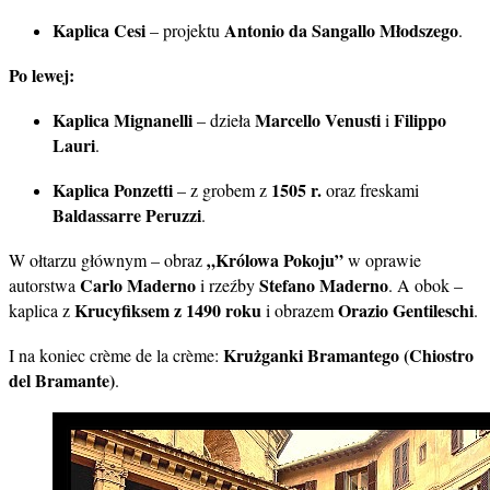
Kaplica Cesi
Antonio da Sangallo Młodszego
– projektu
.
Po lewej:
Kaplica Mignanelli
Marcello Venusti
Filippo
– dzieła
i
Lauri
.
Kaplica Ponzetti
1505 r.
– z grobem z
oraz freskami
Baldassarre Peruzzi
.
„Królowa Pokoju”
W ołtarzu głównym – obraz
w oprawie
Carlo Maderno
Stefano Maderno
autorstwa
i rzeźby
. A obok –
Krucyfiksem z 1490 roku
Orazio Gentileschi
kaplica z
i obrazem
.
Krużganki Bramantego (Chiostro
I na koniec crème de la crème:
del Bramante)
.