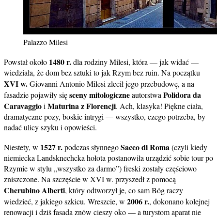
Palazzo Milesi
1480 r.
Powstał około
dla rodziny Milesi, która — jak widać —
wiedziała, że dom bez sztuki to jak Rzym bez ruin. Na początku
XVI w.
Giovanni Antonio Milesi zlecił jego przebudowę, a na
sceny mitologiczne
Polidora da
fasadzie pojawiły się
autorstwa
Caravaggio
Maturina z Florencji
i
. Ach, klasyka! Piękne ciała,
dramatyczne pozy, boskie intrygi — wszystko, czego potrzeba, by
nadać ulicy szyku i opowieści.
1527 r.
Sacco di Roma
Niestety, w
podczas słynnego
(czyli kiedy
niemiecka Landsknechcka hołota postanowiła urządzić sobie tour po
Rzymie w stylu „wszystko za darmo”) freski zostały częściowo
zniszczone. Na szczęście w XVI w. przyszedł z pomocą
Cherubino Alberti
, który odtworzył je, co sam Bóg raczy
2006 r.
wiedzieć, z jakiego szkicu. Wreszcie, w
, dokonano kolejnej
renowacji i dziś fasada znów cieszy oko — a turystom aparat nie