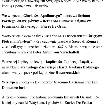
akademickiego Uniwersytetu Świętego Krzyża. Styl? Późny barok z
kopułą i jedną nawą, jak trzeba.
„Gloria św. Apolinarego”
Stefano
We wnętrzu:
autorstwa
Pozziego
ołtarz główny
Bernardo Ludovisi
św.
,
–
, a figura
Franciszka Ksawerego
Pierre Le Gras
–
.
„Madonna z Dzieciątkiem i świętymi
Warto rzucić okiem na fresk
Piotrem i Pawłem”
Sacco di Roma
, który cudownie przetrwał
i
1647 r.
został odkryty po trzęsieniu ziemi w
. Marmurową ramę oraz
Peter Anton von Verschaffelt
cherubiny wyrzeźbił
.
kaplica św. Ignacego Loyoli
W trzeciej kaplicy po lewej –
, z
archeologa Zaccariego
kard. Gaetana Bediniego
nagrobkami
i
,
Husarzewskich
ufundowanym przez polską rodzinę
.
krypcie
Giacomo Carissimi
W
spoczywa kompozytor
oraz kard.
Domenico Iorio
.
porwania Emanueli Orlandi
A teraz – ponura nuta: historia
, 15-
Enrico De Pedisa
letniej obywatelki Watykanu, i pochówku