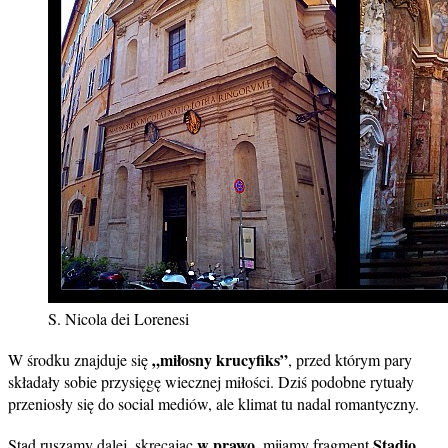
S. Nicola dei Lorenesi
„miłosny krucyfiks”
W środku znajduje się
, przed którym pary
składały sobie przysięgę wiecznej miłości. Dziś podobne rytuały
przeniosły się do social mediów, ale klimat tu nadal romantyczny.
w prawo
Stadio
Stąd ruszamy dalej, skręcając
, mijamy fragment