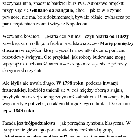
zaczynała inna, znacznie bardziej burzliwa. Autorstwo projektu
Giuliano da Sangallo
przypisuje się
, choć – jak to w Rzymie –
pewności nie ma, bo z dokumentacją bywało różnie, zwłaszcza po
paru trzęsieniach ziemi i wizycie Napoleona.
Maria od Duszy
Wezwanie kościoła – „Maria dell’Anima”, czyli
–
Marię pomiędzy
zawdzięcza on odkryciu fresku przedstawiającego
duszami w czyśćcu
, który wyszedł na światło dzienne podczas
rozbudowy świątyni. Oto przykład, jak roboty budowlane mogą
wpłynąć na duchowość narodu – z czego nasi sąsiedzi z północy
skrzętnie skorzystali.
W 1798 roku
inwazji
Ale idylla nie trwała długo.
, podczas
francuskiej
, kościół zamienił się w coś między oborą a stajnią –
przybytkiem raczej zoologicznym niż sakralnym. Renowacja była
więc nie tyle potrzebą, co aktem liturgicznego ratunku. Dokonano
1843 roku
jej w
.
trójpodziałowa
Fasada jest
– jak porządna symfonia klasyczna. W
tympanonie głównego portalu widzimy rzeźbiarską grupę
„Madonna między modlącymi”
Andrea Sansovino
, autorstwa
–