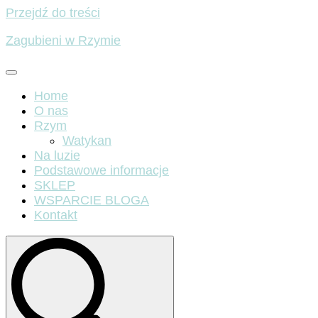
Przejdź do treści
Zagubieni w Rzymie
Home
O nas
Rzym
Watykan
Na luzie
Podstawowe informacje
SKLEP
WSPARCIE BLOGA
Kontakt