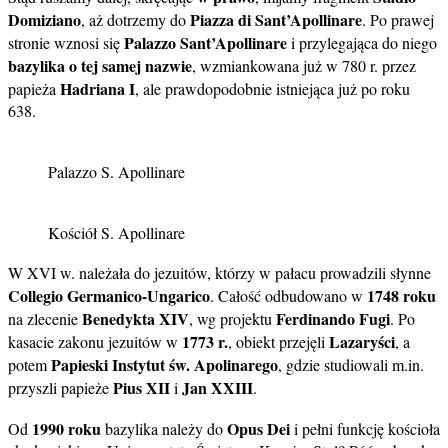
Domiziano
Piazza di Sant’Apollinare
, aż dotrzemy do
. Po prawej
Palazzo Sant’Apollinare
stronie wznosi się
i przylegająca do niego
bazylika o tej samej nazwie
, wzmiankowana już w 780 r. przez
Hadriana I
papieża
, ale prawdopodobnie istniejąca już po roku
638.
Palazzo S. Apollinare
Kościół S. Apollinare
W XVI w. należała do jezuitów, którzy w pałacu prowadzili słynne
Collegio Germanico-Ungarico
1748 roku
. Całość odbudowano w
Benedykta XIV
Ferdinando Fugi
na zlecenie
, wg projektu
. Po
1773 r.
Lazaryści
kasacie zakonu jezuitów w
, obiekt przejęli
, a
Papieski Instytut św. Apolinarego
potem
, gdzie studiowali m.in.
Pius XII
Jan XXIII
przyszli papieże
i
.
1990 roku
Opus Dei
Od
bazylika należy do
i pełni funkcję kościoła