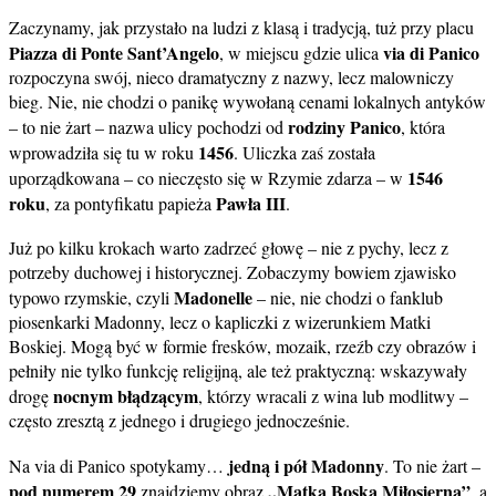
Zaczynamy, jak przystało na ludzi z klasą i tradycją, tuż przy placu
Piazza di Ponte Sant’Angelo
via di Panico
, w miejscu gdzie ulica
rozpoczyna swój, nieco dramatyczny z nazwy, lecz malowniczy
bieg. Nie, nie chodzi o panikę wywołaną cenami lokalnych antyków
rodziny Panico
– to nie żart – nazwa ulicy pochodzi od
, która
1456
wprowadziła się tu w roku
. Uliczka zaś została
1546
uporządkowana – co nieczęsto się w Rzymie zdarza – w
roku
Pawła III
, za pontyfikatu papieża
.
Już po kilku krokach warto zadrzeć głowę – nie z pychy, lecz z
potrzeby duchowej i historycznej. Zobaczymy bowiem zjawisko
Madonelle
typowo rzymskie, czyli
– nie, nie chodzi o fanklub
piosenkarki Madonny, lecz o kapliczki z wizerunkiem Matki
Boskiej. Mogą być w formie fresków, mozaik, rzeźb czy obrazów i
pełniły nie tylko funkcję religijną, ale też praktyczną: wskazywały
nocnym błądzącym
drogę
, którzy wracali z wina lub modlitwy –
często zresztą z jednego i drugiego jednocześnie.
jedną i pół Madonny
Na via di Panico spotykamy…
. To nie żart –
pod numerem 29
„Matka Boska Miłosierna”
znajdziemy obraz
, a