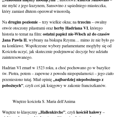
nie mylić z jego kuzynem, Sansovino z sąsiedniego miasteczka,
który zamiast dłutem operował winoroślą.
drugim poziomie
trzecim
Na
– trzy wielkie okna; na
– owalny
herby Hadriana VI
otwór otoczony pilastrami oraz
, którego
ostatni papież nie-Włoch aż do czasów
historia to temat na film:
Jana Pawła II
, wybrany na biskupa Rzymu… mimo że nie było go
na konklawe. Współczesne wybory parlamentarne mogłyby się od
Kościoła uczyć, jak skutecznie podejmować decyzje bez udziału
zainteresowanego.
Hadrian VI zmarł w 1523 roku, a choć pochowano go w bazylice
św. Piotra, potem – zapewne z powodu niepopularności – jego ciało
„najbardziej niepobożnego z
przeniesiono tutaj. Miał opinię
pobożnych”
, czyli coś jak księgowy w zakonie franciszkanów.
Wnętrze kościoła S. Maria dell’Anima
„Hallenkirche”
kościół halowy
Wnętrze to klasyczny
, czyli
–