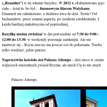
(„Renatino”)
2012 r.
w tej właśnie bazylice. W
ekshumowano jego
finansowym filarem Watykanu
ciało – leżał tu, bo był…
.
Emanueli nie odnaleziono, a śledztwo trwa do dziś. Teorie? Od
bachanaliów, przez szantaż papieża, po syndrom sztokholmski. I
każda bardziej makabryczna od poprzedniej.
Bazylikę można zwiedzać
7:30 do 9:00
w dni powszednie od
i
12:00 do 13:30
, w weekendy pozostaje zamknięta. Ale nie
martwcie się – Rzym zawsze ma jeszcze coś do pokazania. Trzeba
tylko wiedzieć, gdzie patrzeć.
Naprzeciwko kościoła stoi Palazzo Altemps
– dziś nieco w cieniu
większych muzealnych gwiazd Rzymu, ale niech Cię to nie zmyli.
Palazzo Altemps