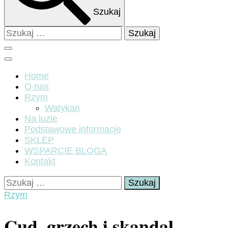
Szukaj
Szukaj:
Home
O nas
Rzym
Watykan
Na luzie
Podstawowe informacje
SKLEP
WSPARCIE BLOGA
Kontakt
Szukaj:
Rzym
Cud, grzech i skandal