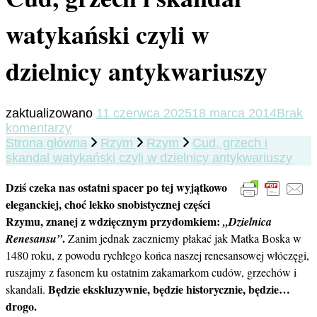
watykański czyli w
dzielnicy antykwariuszy
zaktualizowano
11 czerwca 2025
18 marca 2014
Brak
do
komentarzy
Cud,
Strona główna
Rzym
Rzym
Cud, grzech i
grzech
skandal watykański czyli w dzielnicy antykwariuszy
i
Dziś czeka nas ostatni spacer po tej wyjątkowo
skandal
watykański
eleganckiej, choć lekko snobistycznej części
czyli
Rzymu, znanej z wdzięcznym przydomkiem:
„Dzielnica
w
.
Renesansu”
Zanim jednak zaczniemy płakać jak Matka Boska w
dzielnicy
1480 roku, z powodu rychłego końca naszej renesansowej włóczęgi,
antykwariuszy
ruszajmy z fasonem ku ostatnim zakamarkom cudów, grzechów i
Będzie ekskluzywnie, będzie historycznie, będzie…
skandali.
drogo.