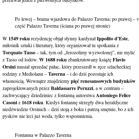
Po lewej – brama wjazdowa do Palazzo Taverna; po prawej – vi
część Palazzo Taverna (ściana po prawej stronie)
1549 roku
Ippolito d’Este
W
rezydencję objął słynny kardynał
,
miłośnik sztuki i literatury, który organizował tu spotkania z
Torquato Tasso
– tak, tym od „Jerozolimy wyzwolonej”, nie mylić
W 1688 roku
Flavio
z Tasso od lodów.
zbankrutowany książę
Orsini
musiał sprzedać pałac, który przeszedł w ręce szlacheckiej
Taverna
rodziny z Mediolanu –
– i do dziś pozostaje ich
pięć renesansowych budynków
własnością. Wewnątrz znajdziemy
Baldassarre Peruzzi
zaprojektowanych przez
, a w centrum –
Antoniego Felice
zachwycający dziedziniec z fontanną autorstwa
Casoni
1618 roku
z
. Kiedyś fontannę strzegły dwa heraldyczne
niedźwiedzie Orsinich – dziś stoją z boku i patrzą smętnie, bo z ich
pysków nie leci już woda, tylko wspomnienia.
Fontanna w Palazzo Taverna