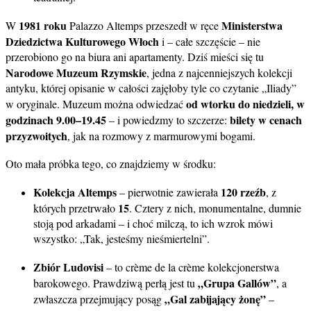
1981 roku
Ministerstwa
W
Palazzo Altemps przeszedł w ręce
Dziedzictwa Kulturowego Włoch
i – całe szczęście – nie
przerobiono go na biura ani apartamenty. Dziś mieści się tu
Narodowe Muzeum Rzymskie
, jedna z najcenniejszych kolekcji
antyku, której opisanie w całości zajęłoby tyle co czytanie „Iliady”
od wtorku do niedzieli, w
w oryginale. Muzeum można odwiedzać
godzinach 9.00–19.45
bilety w cenach
– i powiedzmy to szczerze:
przyzwoitych
, jak na rozmowy z marmurowymi bogami.
Oto mała próbka tego, co znajdziemy w środku:
Kolekcja Altemps
120 rzeźb
– pierwotnie zawierała
, z
15
których przetrwało
. Cztery z nich, monumentalne, dumnie
stoją pod arkadami – i choć milczą, to ich wzrok mówi
wszystko: „Tak, jesteśmy nieśmiertelni”.
Zbiór Ludovisi
– to crème de la crème kolekcjonerstwa
„Grupa Gallów”
barokowego. Prawdziwą perłą jest tu
, a
„Gal zabijający żonę”
zwłaszcza przejmujący posąg
–