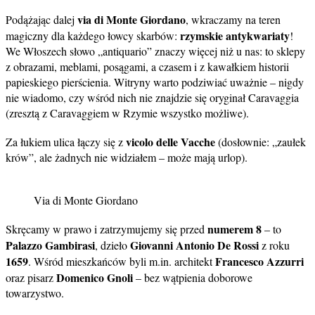
via di Monte Giordano
Podążając dalej
, wkraczamy na teren
rzymskie antykwariaty
magiczny dla każdego łowcy skarbów:
!
We Włoszech słowo „antiquario” znaczy więcej niż u nas: to sklepy
z obrazami, meblami, posągami, a czasem i z kawałkiem historii
papieskiego pierścienia. Witryny warto podziwiać uważnie – nigdy
nie wiadomo, czy wśród nich nie znajdzie się oryginał Caravaggia
(zresztą z Caravaggiem w Rzymie wszystko możliwe).
vicolo delle Vacche
Za łukiem ulica łączy się z
(dosłownie: „zaułek
krów”, ale żadnych nie widziałem – może mają urlop).
Via di Monte Giordano
numerem 8
Skręcamy w prawo i zatrzymujemy się przed
– to
Palazzo Gambirasi
Giovanni Antonio De Rossi
, dzieło
z roku
1659
Francesco Azzurri
. Wśród mieszkańców byli m.in. architekt
Domenico Gnoli
oraz pisarz
– bez wątpienia doborowe
towarzystwo.