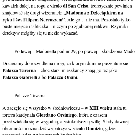
vicolo di San Celso
kawałek dalej, na rogu z
, teoretycznie powinien
„Madonna z Dzieciątkiem na
znajdować się drugi wizerunek:
ręku i św. Filipem Nereuszem”
. Ale go… nie ma. Pozostało tylko
puste miejsce i tabliczka – niczym po zgubionej relikwii. Rzymski
detektyw mógłby się tu nieźle wykazać.
Po lewej – Madonella pod nr 29; po prawej – skradziona Mado
Docieramy do rozwidlenia drogi, za którym dumnie prezentuje się
Palazzo Taverna
– choć starsi mieszkańcy znają go też jako
Palazzo Gabrielli
Palazzo Orsini
albo
.
Palazzo Taverna
XIII wieku
A zaczęło się wszystko w średniowieczu – w
stała tu
Giordano Orsiniego
forteca kardynała
, która z czasem
przekształciła się w wygodną, arystokratyczną willę. Ślady dawnej
vicolo Domizio
obronności można dziś wypatrzyć w
, gdzie
przetrwał jeden z pierwotnych budynków.