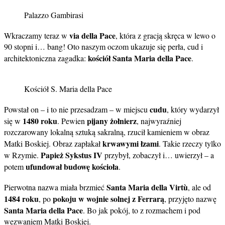
Palazzo Gambirasi
via della Pace
Wkraczamy teraz w
, która z gracją skręca w lewo o
90 stopni i… bang! Oto naszym oczom ukazuje się perła, cud i
kościół Santa Maria della Pace
architektoniczna zagadka:
.
Kościół S. Maria della Pace
cudu
Powstał on – i to nie przesadzam – w miejscu
, który wydarzył
1480 roku
pijany żołnierz
się w
. Pewien
, najwyraźniej
rozczarowany lokalną sztuką sakralną, rzucił kamieniem w obraz
krwawymi łzami
Matki Boskiej. Obraz zapłakał
. Takie rzeczy tylko
Papież Sykstus IV
w Rzymie.
przybył, zobaczył i… uwierzył – a
ufundował budowę kościoła
potem
.
Santa Maria della Virtù
Pierwotna nazwa miała brzmieć
, ale od
1484 roku
pokoju w wojnie solnej z Ferrarą
, po
, przyjęto nazwę
Santa Maria della Pace
. Bo jak pokój, to z rozmachem i pod
wezwaniem Matki Boskiej.