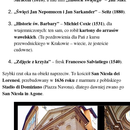
„Święci Jan Nepomucen i Jan Sarkander”
Seitz (1880)
–
.
„Historie św. Barbary”
Michiel Coxie (1531)
–
, dla
kartony do arrasów
wtajemniczonych: ten sam, co robił
wawelskich
. (Tu pozdrowienia dla Pań z kursu
przewodnickiego w Krakowie – wiecie, że jesteście
cudowne).
„Zdjęcie z krzyża”
Francesco Salviatiego (1540)
– fresk
.
San Nicola dei
Szybki rzut oka na obiekt naprzeciw. To kościół
Lorenesi
1636 roku
, przebudowany w
z marmuru z pobliskiego
Stadio di Domiziano
(Piazza Navona), dlatego dawniej zwano go
San Nicola in Agone
.