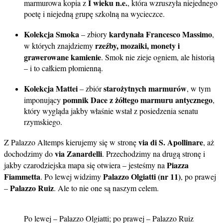
I wieku n.e.
marmurowa kopia z
, która wzruszyła niejednego
poetę i niejedną grupę szkolną na wycieczce.
Kolekcja Smoka
kardynała Francesco Massimo
– zbiory
,
rzeźby, mozaiki, monety i
w których znajdziemy
grawerowane kamienie
. Smok nie zieje ogniem, ale historią
– i to całkiem płomienną.
Kolekcja Mattei
starożytnych marmurów
– zbiór
, w tym
pomnik Dace z żółtego marmuru antycznego
imponujący
,
który wygląda jakby właśnie wstał z posiedzenia senatu
rzymskiego.
via di S. Apollinare
Z Palazzo Altemps kierujemy się w stronę
, aż
via Zanardelli
dochodzimy do
. Przechodzimy na drugą stronę i
Piazza
jakby czarodziejska mapa się otwiera – jesteśmy na
Fiammetta
Palazzo Olgiatti (nr 11)
. Po lewej widzimy
, po prawej
Palazzo Ruiz
–
. Ale to nie one są naszym celem.
Po lewej – Palazzo Olgiatti; po prawej – Palazzo Ruiz