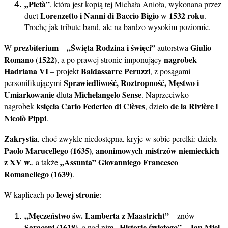
„Pietà”
, która jest kopią tej Michała Anioła, wykonana przez
Lorenzetto i Nanni di Baccio Bigio
1532 roku
duet
w
.
Trochę jak tribute band, ale na bardzo wysokim poziomie.
prezbiterium
„Święta Rodzina i święci”
Giulio
W
–
autorstwa
Romano (1522)
nagrobek
, a po prawej stronie imponujący
Hadriana VI
Baldassarre Peruzzi
– projekt
, z posągami
Sprawiedliwość, Roztropność, Męstwo i
personifikującymi
Umiarkowanie
Michelangelo Sense
dłuta
. Naprzeciwko –
księcia Carlo Federico di Clèves
de la Rivière i
nagrobek
, dzieło
Nicolò Pippi
.
Zakrystia
, choć zwykle niedostępna, kryje w sobie perełki: dzieła
Paolo Marucellego (1635)
anonimowych mistrzów niemieckich
,
z XV w.
„Assunta”
Giovanniego Francesco
, a także
Romanellego (1639)
.
lewej stronie
W kaplicach po
:
„Męczeństwo św. Lamberta z Maastricht”
– znów
Saraceni (1618)
„Historie świętego”
Jan Miel
, a nad nim
–
.