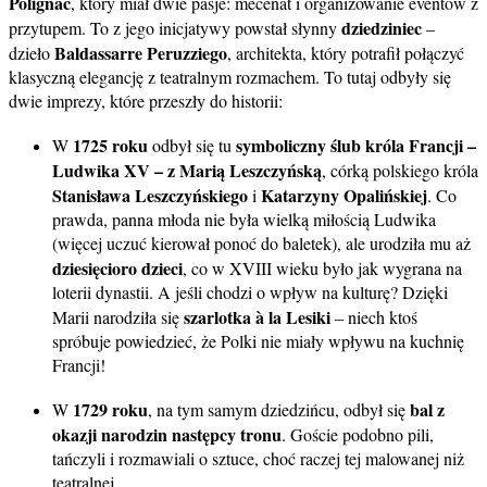
Polignac
, który miał dwie pasje: mecenat i organizowanie eventów z
dziedziniec
przytupem. To z jego inicjatywy powstał słynny
–
Baldassarre Peruzziego
dzieło
, architekta, który potrafił połączyć
klasyczną elegancję z teatralnym rozmachem. To tutaj odbyły się
dwie imprezy, które przeszły do historii:
1725 roku
symboliczny ślub króla Francji –
W
odbył się tu
Ludwika XV – z Marią Leszczyńską
, córką polskiego króla
Stanisława Leszczyńskiego
Katarzyny Opalińskiej
i
. Co
prawda, panna młoda nie była wielką miłością Ludwika
(więcej uczuć kierował ponoć do baletek), ale urodziła mu aż
dziesięcioro dzieci
, co w XVIII wieku było jak wygrana na
loterii dynastii. A jeśli chodzi o wpływ na kulturę? Dzięki
szarlotka à la Lesiki
Marii narodziła się
– niech ktoś
spróbuje powiedzieć, że Polki nie miały wpływu na kuchnię
Francji!
1729 roku
bal z
W
, na tym samym dziedzińcu, odbył się
okazji narodzin następcy tronu
. Goście podobno pili,
tańczyli i rozmawiali o sztuce, choć raczej tej malowanej niż
teatralnej.