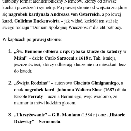
ulubiony format architektoniczny Niemców, którzy od zawsze
kochali przestrzeń i symetrię. Po prawej stronie od wejścia znajduje
nagrobek kardynała Andreasa von Österreich
się
, a po lewej
kard. Gulielmo Enckenvoirta
– jak widać, kościół ten stał się
swego rodzaju “Domem Spokojnej Wieczności” dla elit północy.
prawej stronie
W kaplicach po
:
„Św. Bennone odbiera z rąk rybaka klucze do katedry w
Miśni”
Carlo Saraceni
1618 r.
– dzieło
z
Tak, istnieją
jeszcze święci, którzy odbierają klucze nie do mieszkań, lecz
do katedr.
„Święta Rodzina”
Giacinto Gimignaniego
– autorstwa
, a
nagrobek kard. Johanna Waltera Sluse (1687)
obok
dłuta
Ercole Ferraty
– ucznia Berniniego, więc wiadomo, że
marmur tu mówi ludzkim głosem.
„Ukrzyżowanie”
G.B. Montano
„Historie
–
(1584 r.) oraz
Dziewicy”
Sermoneta
–
.