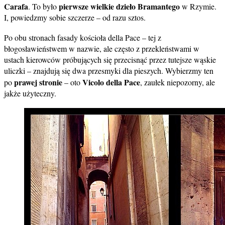
Carafa
pierwsze wielkie dzieło Bramantego
. To było
w Rzymie.
I, powiedzmy sobie szczerze – od razu sztos.
Po obu stronach fasady kościoła della Pace – tej z
błogosławieństwem w nazwie, ale często z przekleństwami w
ustach kierowców próbujących się przecisnąć przez tutejsze wąskie
uliczki – znajdują się dwa przesmyki dla pieszych. Wybierzmy ten
prawej stronie
Vicolo della Pace
po
– oto
, zaułek niepozorny, ale
jakże użyteczny.