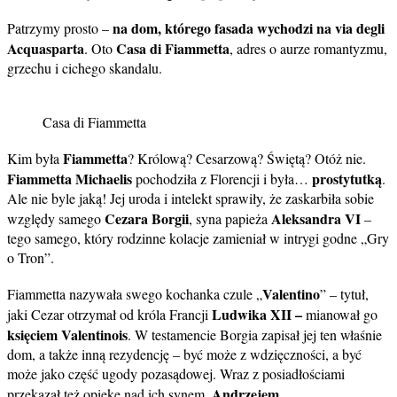
na dom, którego fasada wychodzi na via degli
Patrzymy prosto –
Acquasparta
Casa di Fiammetta
. Oto
, adres o aurze romantyzmu,
grzechu i cichego skandalu.
Casa di Fiammetta
Fiammetta
Kim była
? Królową? Cesarzową? Świętą? Otóż nie.
Fiammetta Michaelis
prostytutką
pochodziła z Florencji i była…
.
Ale nie byle jaką! Jej uroda i intelekt sprawiły, że zaskarbiła sobie
Cezara Borgii
Aleksandra VI
względy samego
, syna papieża
–
tego samego, który rodzinne kolacje zamieniał w intrygi godne „Gry
o Tron”.
Valentino
Fiammetta nazywała swego kochanka czule „
” – tytuł,
Ludwika XII –
jaki Cezar otrzymał od króla Francji
mianował go
księciem Valentinois
. W testamencie Borgia zapisał jej ten właśnie
dom, a także inną rezydencję – być może z wdzięczności, a być
może jako część ugody pozasądowej. Wraz z posiadłościami
Andrzejem
przekazał też opiekę nad ich synem,
.