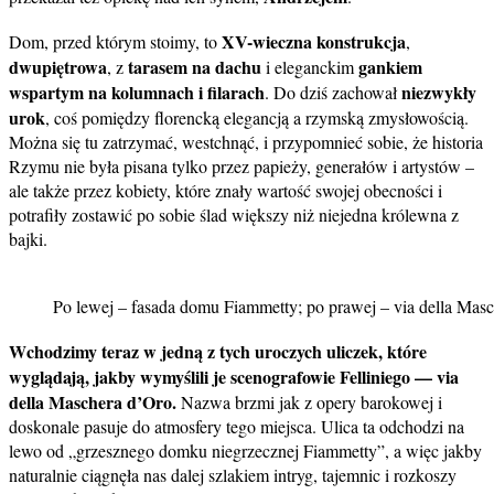
XV-wieczna konstrukcja
Dom, przed którym stoimy, to
,
dwupiętrowa
tarasem na dachu
gankiem
, z
i eleganckim
wspartym na kolumnach i filarach
niezwykły
. Do dziś zachował
urok
, coś pomiędzy florencką elegancją a rzymską zmysłowością.
Można się tu zatrzymać, westchnąć, i przypomnieć sobie, że historia
Rzymu nie była pisana tylko przez papieży, generałów i artystów –
ale także przez kobiety, które znały wartość swojej obecności i
potrafiły zostawić po sobie ślad większy niż niejedna królewna z
bajki.
Po lewej – fasada domu Fiammetty; po prawej – via della Mas
Wchodzimy teraz w jedną z tych uroczych uliczek, które
wyglądają, jakby wymyślili je scenografowie Felliniego — via
della Maschera d’Oro.
Nazwa brzmi jak z opery barokowej i
doskonale pasuje do atmosfery tego miejsca. Ulica ta odchodzi na
lewo od „grzesznego domku niegrzecznej Fiammetty”, a więc jakby
naturalnie ciągnęła nas dalej szlakiem intryg, tajemnic i rozkoszy