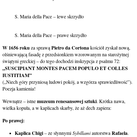
S. Maria della Pace – lewe skrzydło
S. Maria della Pace – prawe skrzydło
W 1656 roku
Pietro da Cortona
za sprawą
kościół zyskał nową,
olśniewającą fasadę z przedsionkiem wzorowanym na starożytnej
świątyni greckiej – do tego dochodzi inskrypcja z psalmu 72:
„SUSCIPIANT MONTES PACEM POPULO ET COLLES
IUSTITIAM”
(„Niech góry przyniosą ludowi pokój, a wzgórza sprawiedliwość”).
Poezja kamienia!
muzeum renesansowej sztuki
Wewnątrz – istne
. Krótka nawa,
wielka kopuła, a w kaplicach skarby, że aż dech zapiera:
Po prawej:
Kaplica Chigi
Rafaela
– ze słynnymi
Sybillami
autorstwa
.