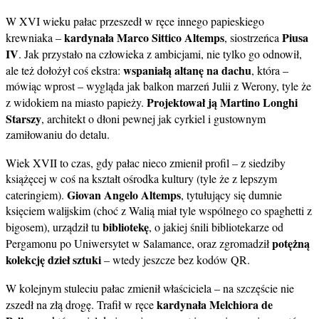
W XVI wieku pałac przeszedł w ręce innego papieskiego
kardynała Marco Sittico Altemps
Piusa
krewniaka –
, siostrzeńca
IV
. Jak przystało na człowieka z ambicjami, nie tylko go odnowił,
wspaniałą altanę na dachu
ale też dołożył coś ekstra:
, która –
mówiąc wprost – wygląda jak balkon marzeń Julii z Werony, tyle że
Projektował ją Martino Longhi
z widokiem na miasto papieży.
Starszy
, architekt o dłoni pewnej jak cyrkiel i gustownym
zamiłowaniu do detalu.
Wiek XVII to czas, gdy pałac nieco zmienił profil – z siedziby
książęcej w coś na kształt ośrodka kultury (tyle że z lepszym
Giovan Angelo Altemps
cateringiem).
, tytułujący się dumnie
księciem walijskim (choć z Walią miał tyle wspólnego co spaghetti z
bibliotekę
bigosem), urządził tu
, o jakiej śnili bibliotekarze od
potężną
Pergamonu po Uniwersytet w Salamance, oraz zgromadził
kolekcję dzieł sztuki
– wtedy jeszcze bez kodów QR.
W kolejnym stuleciu pałac zmienił właściciela – na szczęście nie
kardynała Melchiora de
zszedł na złą drogę. Trafił w ręce